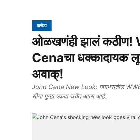
क्रीडा
ओळखणंही झालं कठीण!
Cenaचा धक्कादायक लूक;
अवाक्!
John Cena New Look: जगभरातील WWE चाहत्य
सीना पुन्हा एकदा चर्चेत आला आहे.