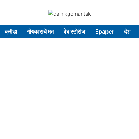
क्रीडा
गोंयकाराचें मत
वेब स्टोरीज
Epaper
देश