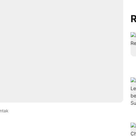
R
ntak