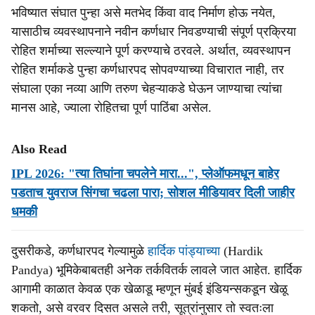
भविष्यात संघात पुन्हा असे मतभेद किंवा वाद निर्माण होऊ नयेत,
यासाठीच व्यवस्थापनाने नवीन कर्णधार निवडण्याची संपूर्ण प्रक्रिया
रोहित शर्माच्या सल्ल्याने पूर्ण करण्याचे ठरवले. अर्थात, व्यवस्थापन
रोहित शर्माकडे पुन्हा कर्णधारपद सोपवण्याच्या विचारात नाही, तर
संघाला एका नव्या आणि तरुण चेहऱ्याकडे घेऊन जाण्याचा त्यांचा
मानस आहे, ज्याला रोहितचा पूर्ण पाठिंबा असेल.
Also Read
IPL 2026: "त्या तिघांना चपलेने मारा...", प्लेऑफमधून बाहेर
पडताच युवराज सिंगचा चढला पारा; सोशल मीडियावर दिली जाहीर
धमकी
दुसरीकडे, कर्णधारपद गेल्यामुळे
हार्दिक पांड्याच्या
(Hardik
Pandya) भूमिकेबाबतही अनेक तर्कवितर्क लावले जात आहेत. हार्दिक
आगामी काळात केवळ एक खेळाडू म्हणून मुंबई इंडियन्सकडून खेळू
शकतो, असे वरवर दिसत असले तरी, सूत्रांनुसार तो स्वतःला