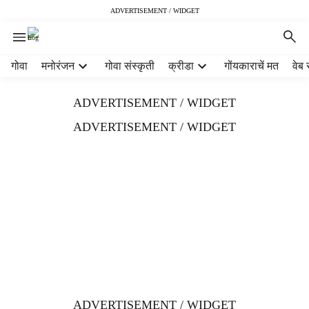
ADVERTISEMENT / WIDGET
H
गोवा
मनोरंजन
गोवा संस्कृती
क्रीडा
गोंयकाराचें मत
वेब 
e
a
ADVERTISEMENT / WIDGET
d
e
ADVERTISEMENT / WIDGET
r
m
e
n
u
i
t
e
m
s
ADVERTISEMENT / WIDGET