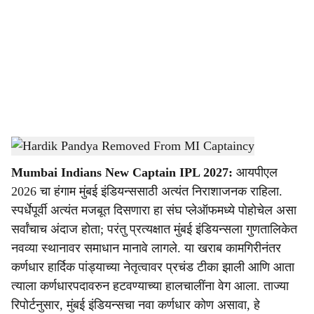
c
i
a
l
s
rohit sharma & hardik pandya
-
Dainik Gomantak
h
Mumbai Indians New Captain IPL 2027:
आयपीएल
a
2026 चा हंगाम मुंबई इंडियन्ससाठी अत्यंत निराशाजनक राहिला.
r
स्पर्धेपूर्वी अत्यंत मजबूत दिसणारा हा संघ प्लेऑफमध्ये पोहोचेल असा
सर्वांचाच अंदाज होता; परंतु प्रत्यक्षात मुंबई इंडियन्सला गुणतालिकेत
e
नवव्या स्थानावर समाधान मानावे लागले. या खराब कामगिरीनंतर
कर्णधार हार्दिक पांड्याच्या नेतृत्वावर प्रचंड टीका झाली आणि आता
त्याला कर्णधारपदावरुन हटवण्याच्या हालचालींना वेग आला. ताज्या
रिपोर्टनुसार, मुंबई इंडियन्सचा नवा कर्णधार कोण असावा, हे