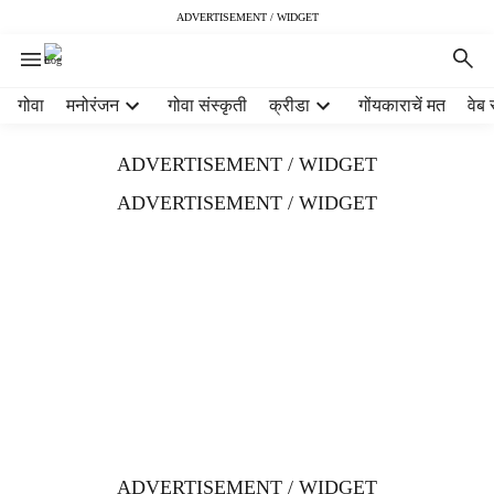
ADVERTISEMENT / WIDGET
H
गोवा
मनोरंजन
गोवा संस्कृती
क्रीडा
गोंयकाराचें मत
वेब 
e
a
ADVERTISEMENT / WIDGET
d
e
ADVERTISEMENT / WIDGET
r
m
e
n
u
i
t
e
m
s
ADVERTISEMENT / WIDGET