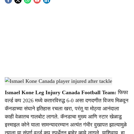
S
o
c
i
a
l
s
Ismael Kone Canada player injured after tackle
-
Dainik Gomantak
h
Ismael Kone Leg Injury Canada Football Team:
फिफा
a
वर्ल्ड कप 2026 मध्ये कतारविरुद्ध 6-0 असा दणदणीत विजय मिळवून
r
कॅनडाच्या संघाने इतिहास रचला खरा, परंतु या मोठ्या आनंदाला
काही वेळातच गालबोट लागले. कॅनडाचा मुख्य आणि स्टार खेळाडू
e
इस्माइल कोने याला सामन्यादरम्यान अत्यंत गंभीर दुखापत झाल्यामुळे
त्याला या संपूर्ण वर्ल्ड कप स्पर्धेतून बाहेर व्हावे लागले. याशिवाय, हा