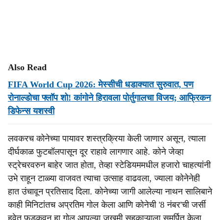
Also Read
FIFA World Cup 2026: मेस्सीची धडाक्यात सुरुवात, पण
रोनाल्डोचा फ्लॉप शो! कांगोने हिरावला पोर्तुगालचा विजय; आफ्रिकन
डिफेन्स यशस्वी
लवकरच कोनेच्या पायावर शस्त्रक्रिया केली जाणार असून, त्याला
दीर्घकाळ फुटबॉलपासून दूर राहावे लागणार आहे. कोने जेव्हा
स्ट्रेचरवरुन बाहेर जात होता, तेव्हा स्टेडियममधील हजारो चाहत्यांनी
उभे राहून टाळ्या वाजवत त्याचा उत्साह वाढवला, ज्याला कोनेनेही
हात उंचावून प्रतिसाद दिला. कोनेच्या जागी आलेल्या नाथन सालिबाने
काही मिनिटांतच अप्रतिम गोल केला आणि कोनेची '8 नंबर'ची जर्सी
हवेत फडकवून हा गोल आपल्या जखमी सहकाऱ्याला समर्पित केला.