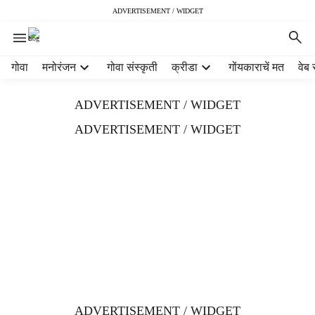
ADVERTISEMENT / WIDGET
H
गोवा
मनोरंजन
गोवा संस्कृती
क्रीडा
गोंयकाराचें मत
वेब 
e
a
ADVERTISEMENT / WIDGET
d
e
ADVERTISEMENT / WIDGET
r
m
e
n
u
i
t
e
m
s
ADVERTISEMENT / WIDGET