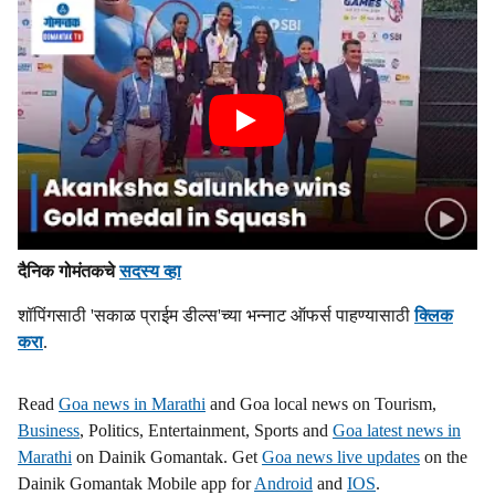
दैनिक गोमंतकचे
सदस्य व्हा
शॉपिंगसाठी 'सकाळ प्राईम डील्स'च्या भन्नाट ऑफर्स पाहण्यासाठी
क्लिक
करा
.
Read
Goa news in Marathi
and Goa local news on Tourism,
Business
, Politics, Entertainment, Sports and
Goa latest news in
Marathi
on Dainik Gomantak. Get
Goa news live updates
on the
Dainik Gomantak Mobile app for
Android
and
IOS
.