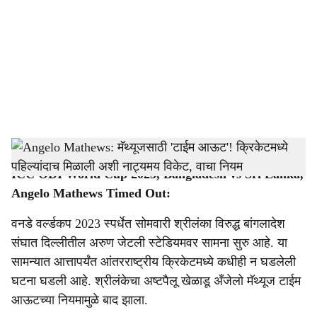
c
i
a
l
s
Angelo Mathews
-
PTI
h
ICC ODI World Cup 2023, Bangladesh vs Sri Lanka,
a
Angelo Mathews Timed Out:
r
वनडे वर्ल्डकप 2023 स्पर्धेत सोमवारी श्रीलंका विरुद्ध बांगलादेश
e
संघात दिल्लीतील अरुण जेटली स्टेडियमवर सामना सुरु आहे. या
सामन्यात आत्तापर्यंत आंतरराष्ट्रीय क्रिकेटमध्ये कधीही न घडलेली
घटना घडली आहे. श्रीलंकेचा अष्टपैलू खेळाडू अँजेलो मॅथ्यूज टाईम
आऊटच्या नियमामुळे बाद झाला.