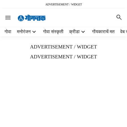
ADVERTISEMENT / WIDGET
H
गोवा
मनोरंजन
गोवा संस्कृती
क्रीडा
गोंयकाराचें मत
वेब 
e
a
ADVERTISEMENT / WIDGET
d
e
ADVERTISEMENT / WIDGET
r
m
e
n
u
i
t
e
m
s