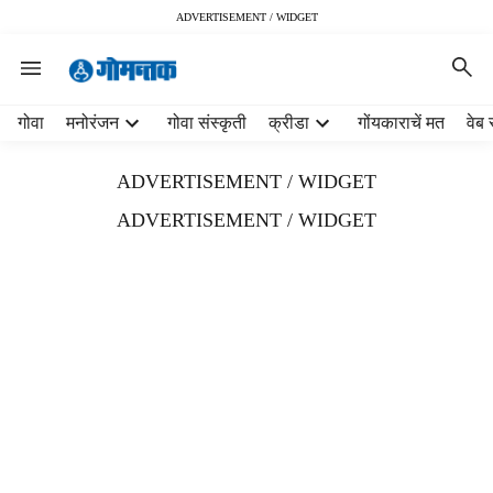
ADVERTISEMENT / WIDGET
H
गोवा
मनोरंजन
गोवा संस्कृती
क्रीडा
गोंयकाराचें मत
वेब 
e
a
ADVERTISEMENT / WIDGET
d
e
ADVERTISEMENT / WIDGET
r
m
e
n
u
i
t
e
m
s