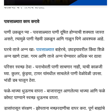
आदी आजार प्रामुखाने होतात, त्यामुळे पावसाळ्यात आरोग्याची योग्य
काळजी घेणे गरजेचे असते.
पावसाळ्यात काय करावे
पाणी उकळून प्या - पावसाळ्यात पाणी दूषित होण्याची शक्यता जास्त
असते, त्यामुळे पाणी नेहमी उकळून आणि गाळून पिणे आवश्‍यक आहे.
घरचे ताजे अन्न खा-
पावसाळ्यात
बाहेरचे, उघड्यावरील किंवा शिळे
अन्न खाणे टाळा. गरम आणि ताजे अन्न घेण्यावर अधिक भर द्यावा
परिसर स्वच्छ ठेवा - घराभोवती पाणी साचणार नाही, याची काळजी
घ्या. कुलर, कुंड्या, टायर यांमधील साचलेले पाणी वेळोवेळी उपसा.
भांडी डब घालून ठेवा.
फळे-भाज्या धुऊनच वापरा - बाजारातून आणलेल्या भाज्या आणि फळे
कोमट पाण्याने स्वच्छ धुऊनच वापरा.
डासांपासून संरक्षण - झोपताना मच्छरदाणीचा वापर करा. पूर्ण बाह्यांचे