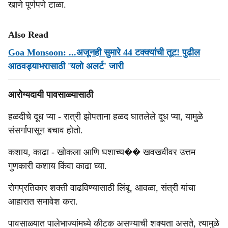
खाणे पूर्णपणे टाळा.
Also Read
Goa Monsoon: ...अजूनही सुमारे 44 टक्‍क्‍यांची तूट! पुढील
आठवड्याभरासाठी 'यलो अलर्ट' जारी
आरोग्यदायी पावसाळ्यासाठी
हळदीचे दूध प्या - रात्री झोपताना हळद घातलेले दूध प्या, यामुळे
संसर्गापासून बचाव होतो.
कशाय, काढा - खोकला आणि घशाच्य�� खवखवीवर उत्तम
गुणकारी कशाय किंवा काढा घ्या.
रोगप्रतिकार शक्ती वाढविण्यासाठी लिंबू, आवळा, संत्री यांचा
आहारात समावेश करा.
पावसाळ्यात पालेभाज्यांमध्ये कीटक असण्याची शक्यता असते, त्यामुळे