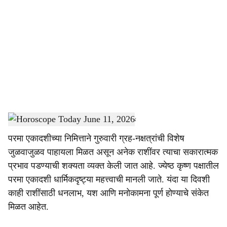
o
c
i
a
l
s
Horoscope Today June 11, 2026
-
Dainik Gomantak
h
परमा एकादशीच्या निमित्ताने गुरुवारी ग्रह-नक्षत्रांची विशेष
a
जुळवाजुळव पाहायला मिळत असून अनेक राशींवर त्याचा सकारात्मक
r
प्रभाव पडण्याची शक्यता व्यक्त केली जात आहे. ज्येष्ठ कृष्ण पक्षातील
परमा एकादशी धार्मिकदृष्ट्या महत्त्वाची मानली जाते. यंदा या दिवशी
e
काही राशींसाठी धनलाभ, यश आणि मनोकामना पूर्ण होण्याचे संकेत
मिळत आहेत.