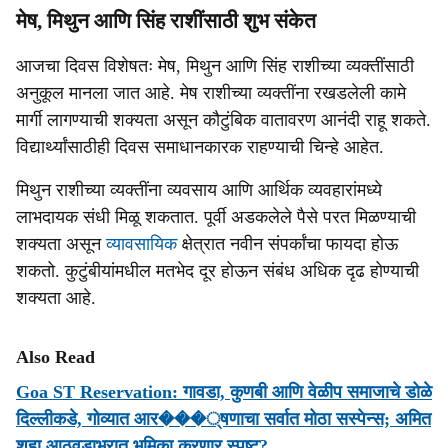
मेष, मिथुन आणि सिंह राशींसाठी शुभ संकेत
आजचा दिवस विशेषतः मेष, मिथुन आणि सिंह राशीच्या व्यक्तींसाठी
अनुकूल मानला जात आहे. मेष राशीच्या व्यक्तींना रखडलेली कामे
मार्गी लागण्याची शक्यता असून कौटुंबिक वातावरण आनंदी राहू शकते.
विद्यार्थ्यांसाठीही दिवस समाधानकारक राहण्याची चिन्हे आहेत.
मिथुन राशीच्या व्यक्तींना व्यवसाय आणि आर्थिक व्यवहारांमध्ये
लाभदायक संधी मिळू शकतात. पूर्वी अडकलेले पैसे परत मिळण्याची
शक्यता असून
व्यावसायिक
क्षेत्रात नवीन संपर्कांचा फायदा होऊ
शकतो. कुटुंबीयांमधील मतभेद दूर होऊन संबंध अधिक दृढ होण्याची
शक्यता आहे.
Also Read
Goa ST Reservation: गावडा, कुणबी आणि वेळीप समाजाचे डोळे
दिल्लीकडे, गोव्यात आर���्षणाचा सर्वात मोठा सस्पेन्स; अमित
शहा आठवडाभरात भूमिका करणार स्पष्ट?