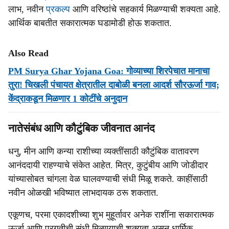
लाभ, नवीन
प्रकल्प
आणि वरिष्ठांचे सहकार्य मिळण्याची शक्यता आहे.
आर्थिक बाबतीत सकारात्मक घडामोडी होऊ शकतात.
Also Read
PM Surya Ghar Yojana Goa: गोव्याच्या शिरपेचात मानाचा
तुरा! चिखली पंचायत क्षेत्रातील दाबोळी बनला आदर्श सौरऊर्जा गाव;
केंद्राकडून मिळणार 1 कोटींचे अनुदान
नातेसंबंध आणि कौटुंबिक जीवनात आनंद
धनु, मीन आणि कन्या राशीच्या व्यक्तींसाठी कौटुंबिक वातावरण
आनंददायी राहण्याचे संकेत आहेत. मित्र, कुटुंबीय आणि जोडीदार
यांच्यासोबत चांगला वेळ घालवण्याची संधी मिळू शकते. काहींसाठी
नवीन ओळखी भविष्यात लाभदायक ठरू शकतात.
एकूणच, परमा एकादशीच्या शुभ मुहूर्तावर अनेक राशींना सकारात्मक
ऊर्जा आणि प्रगतीची संधी मिळण्याची शक्यता असून धार्मिक