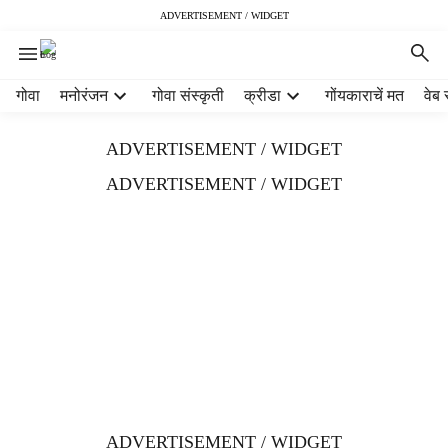
ADVERTISEMENT / WIDGET
H
गोवा
मनोरंजन
गोवा संस्कृती
क्रीडा
गोंयकाराचें मत
वेब 
e
a
ADVERTISEMENT / WIDGET
d
e
ADVERTISEMENT / WIDGET
r
m
e
n
u
i
t
e
m
s
ADVERTISEMENT / WIDGET