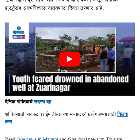
श्रद्धेसह आत्मविश्वास वाढवणारा दिवस ठरणार आहे.
दैनिक गोमंतकचे
सदस्य व्हा
शॉपिंगसाठी 'सकाळ प्राईम डील्स'च्या भन्नाट ऑफर्स पाहण्यासाठी
क्लिक
करा
.
Read
Goa news in Marathi
and Goa local news on Tourism,