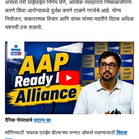
असला तरी घाईघाईत निर्णय घेणे, आर्थिक व्यवहारात निष्काळजीपणा
करणे किंवा आरोग्याकडे दुर्लक्ष करणे टाळणे गरजेचे आहे. योग्य
नियोजन, सकारात्मक विचार आणि संयम यांच्या मदतीने दिवस अधिक
यशस्वी ठरू शकतो.
दैनिक गोमंतकचे
सदस्य व्हा
शॉपिंगसाठी 'सकाळ प्राईम डील्स'च्या भन्नाट ऑफर्स पाहण्यासाठी
क्लिक