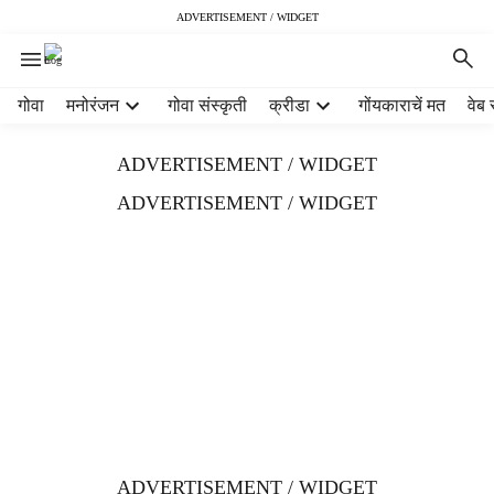
ADVERTISEMENT / WIDGET
H
गोवा
मनोरंजन
गोवा संस्कृती
क्रीडा
गोंयकाराचें मत
वेब 
e
a
ADVERTISEMENT / WIDGET
d
e
ADVERTISEMENT / WIDGET
r
m
e
n
u
i
t
e
m
s
ADVERTISEMENT / WIDGET