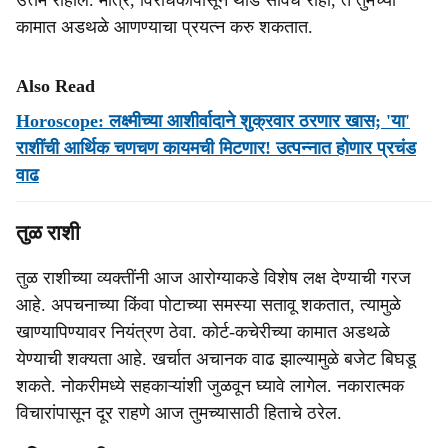
उत्तम राहील. मात्र, विरोधकांपासून थोडे सावध राहा, ते तुमच्या
कामात अडथळे आणण्याचा प्रयत्न करु शकतात.
Also Read
Horoscope: लक्ष्मीच्या आशीर्वादाने शुक्रवार ठरणार खास; 'या'
राशींची आर्थिक चणचण कायमची मिटणार! उत्पन्नात होणार प्रचंड
वाढ
तुळ राशी
तुळ राशीच्या व्यक्तींनी आज आरोग्याकडे विशेष लक्ष देण्याची गरज
आहे. अपचनाच्या किंवा पोटाच्या समस्या सतावू शकतात, त्यामुळे
खाण्यापिण्यावर नियंत्रण ठेवा. कोर्ट-कचेरीच्या कामात अडथळे
येण्याची शक्यता आहे. खर्चात अचानक वाढ झाल्यामुळे बजेट बिघडू
शकते. नोकरीमध्ये सहकाऱ्यांशी जुळवून घ्यावे लागेल. नकारात्मक
विचारांपासून दूर राहणे आज तुमच्यासाठी हिताचे ठरेल.