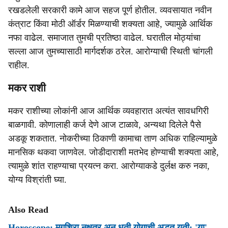
रखडलेली सरकारी कामे आज सहज पूर्ण होतील. व्यवसायात नवीन
कंत्राट किंवा मोठी ऑर्डर मिळण्याची शक्यता आहे, ज्यामुळे आर्थिक
नफा वाढेल. समाजात तुमची प्रतिष्ठा वाढेल. घरातील मोठ्यांचा
सल्ला आज तुमच्यासाठी मार्गदर्शक ठरेल. आरोग्याची स्थिती चांगली
राहील.
मकर राशी
मकर राशीच्या लोकांनी आज आर्थिक व्यवहारात अत्यंत सावधगिरी
बाळगावी. कोणालाही कर्ज देणे आज टाळावे, अन्यथा दिलेले पैसे
अडकू शकतात. नोकरीच्या ठिकाणी कामाचा ताण अधिक राहिल्यामुळे
मानसिक थकवा जाणवेल. जोडीदाराशी मतभेद होण्याची शक्यता आहे,
त्यामुळे शांत राहण्याचा प्रयत्न करा. आरोग्याकडे दुर्लक्ष करु नका,
योग्य विश्रांती घ्या.
Also Read
Horoscope: मृगशिरा नक्षत्र अन् धृती योगाची अद्भुत युती; 'या'