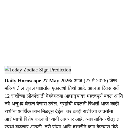
o
c
i
a
l
s
Horoscope 27 May 2026
-
Dainik Gomantak
h
Daily Horoscope 27 May 2026:
आज (27 मे 2026) जेष्ठ
a
महिन्यातील शुक्ल पक्षातील एकादशी तिथी आहे. आजचा दिवस सर्व
r
12 राशींच्या लोकांसाठी वेगवेगळ्या आघाड्यांवर महत्त्वपूर्ण बदल आणि
नवे अनुभव घेऊन येणारा ठरेल. ग्रहांची बदलती स्थिती आज काही
e
राशींना आर्थिक लाभ मिळवून देईल, तर काही राशींच्या व्यक्तींना
आरोग्याची विशेष काळजी घ्यावी लागणार आहे. व्यावसायिक क्षेत्रात
स्पर्धा वाढणार असली, तरी संयम आणि हुशारीने काम केल्यास मोठे