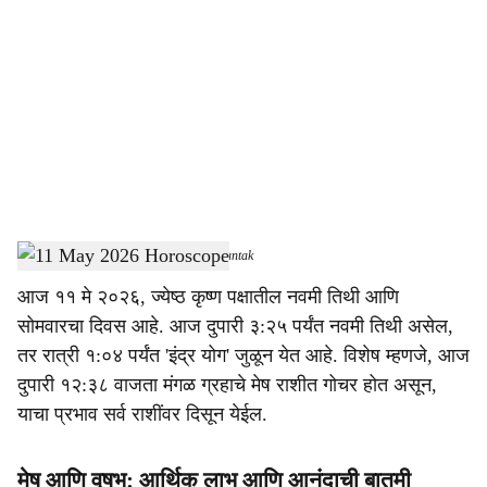
o
c
i
a
l
s
11 May 2026 Horoscope
-
Dainik Gomantak
h
आज ११ मे २०२६, ज्येष्ठ कृष्ण पक्षातील नवमी तिथी आणि
a
सोमवारचा दिवस आहे. आज दुपारी ३:२५ पर्यंत नवमी तिथी असेल,
r
तर रात्री १:०४ पर्यंत 'इंद्र योग' जुळून येत आहे. विशेष म्हणजे, आज
दुपारी १२:३८ वाजता मंगळ ग्रहाचे मेष राशीत गोचर होत असून,
e
याचा प्रभाव सर्व राशींवर दिसून येईल.
मेष आणि वृषभ: आर्थिक लाभ आणि आनंदाची बातमी