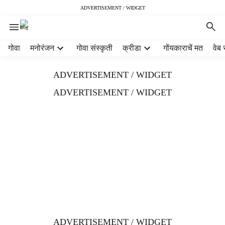
ADVERTISEMENT / WIDGET
H
गोवा
मनोरंजन
गोवा संस्कृती
क्रीडा
गोंयकाराचें मत
वेब 
e
a
ADVERTISEMENT / WIDGET
d
e
ADVERTISEMENT / WIDGET
r
m
e
n
u
i
t
e
m
s
ADVERTISEMENT / WIDGET