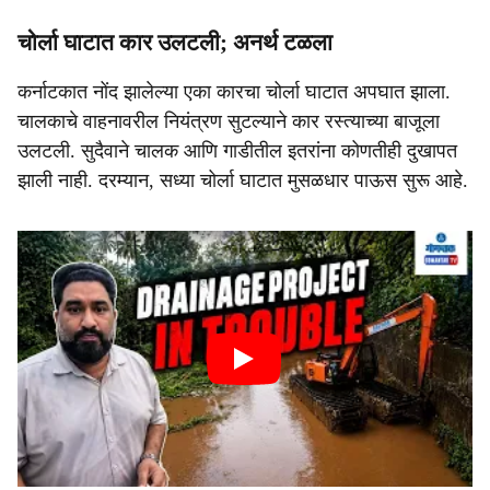
चोर्ला घाटात कार उलटली; अनर्थ टळला
कर्नाटकात नोंद झालेल्‍या एका कारचा चोर्ला घाटात अपघात झाला.
चालकाचे वाहनावरील नियंत्रण सुटल्‍याने कार रस्‍त्‍याच्‍या बाजूला
उलटली. सुदैवाने चालक आणि गाडीतील इतरांना कोणतीही दुखापत
झाली नाही. दरम्‍यान, सध्‍या चोर्ला घाटात मुसळधार पाऊस सुरू आहे.