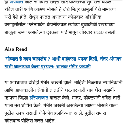
हा
अपघात
काल सोमवारी रात्री साडेअकराच्या सुमारास घडला.
रविश तारी आणि लक्ष्मण भोसले हे दोघे मित्र कामुर्ली येथे मामाच्या
घरी गेले होते. तेथून परतत असताना कोलवाळ औद्योगिक
वसाहतीतील ‘ग्लेनमार्क’ कंपनीजवळ त्यांच्या दुचाकीची रस्त्याच्या
बाजूला उभ्या असलेल्या ट्रकला पाठीमागून जोरदार धडक बसली.
Also Read
'गोव्यात हे काय चाललंय'? आधी बाईकला धडक दिली, नंतर अंगावर
गाडी घालायचा केला प्रयत्न; चालक गंभीर जखमी
या अपघातात दोघेही गंभीर जखमी झाले. माहिती मिळताच स्थानिकांनी
आणि आपत्कालीन सेवांनी तातडीने घटनास्थळी धाव घेत जखमींना
म्हापसा जिल्हा
इस्पितळात
दाखल केले. मात्र, डॉक्टरांनी रविश तारी
याला मृत घोषित केले. गंभीर जखमी असलेल्या लक्ष्मण भोसले याला
पुढील उपचारासाठी गोमेकॉत हलविण्यात आले. पुढील तपास
कोलवाळ पोलिस करत आहेत.