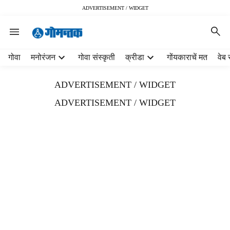
ADVERTISEMENT / WIDGET
H
गोवा
मनोरंजन
गोवा संस्कृती
क्रीडा
गोंयकाराचें मत
वेब 
e
a
ADVERTISEMENT / WIDGET
d
e
ADVERTISEMENT / WIDGET
r
m
e
n
u
i
t
e
m
s