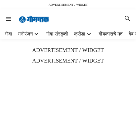
ADVERTISEMENT / WIDGET
H
गोवा
मनोरंजन
गोवा संस्कृती
क्रीडा
गोंयकाराचें मत
वेब 
e
a
ADVERTISEMENT / WIDGET
d
e
ADVERTISEMENT / WIDGET
r
m
e
n
u
i
t
e
m
s