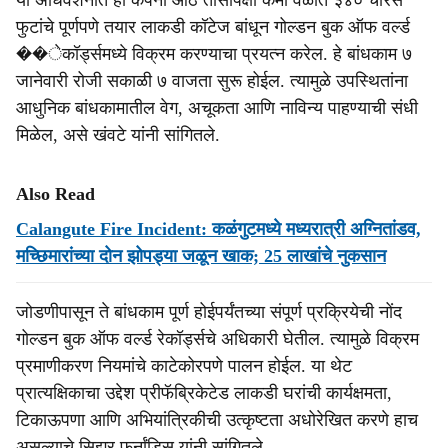
या अधिवेशनात ही कंपनी आठ तासांपेक्षा कमी वेळात ३४० चौरस
फुटांचे पूर्णपणे तयार लाकडी कॉटेज बांधून गोल्डन बुक ऑफ वर्ल्ड
��ेकॉर्ड्समध्ये विक्रम करण्याचा प्रयत्न करेल. हे बांधकाम ७
जानेवारी रोजी सकाळी ७ वाजता सुरू होईल. त्‍यामुळे उपस्थितांना
आधुनिक बांधकामातील वेग, अचूकता आणि नाविन्य पाहण्याची संधी
मिळेल, असे खंवटे यांनी सांगितले.
Also Read
Calangute Fire Incident: कळंगुटमध्ये मध्यरात्री अग्नितांडव,
मच्छिमारांच्या दोन झोपड्या जळून खाक; 25 लाखांचे नुकसान
जोडणीपासून ते बांधकाम पूर्ण होईपर्यंतच्‍या संपूर्ण प्रक्रियेची नोंद
गोल्डन बुक ऑफ वर्ल्ड रेकॉर्ड्सचे अधिकारी घेतील. त्‍यामुळे विक्रम
प्रमाणीकरण नियमांचे काटेकोरपणे पालन होईल. या थेट
प्रात्यक्षिकाचा उद्देश प्रीफॅब्रिकेटेड लाकडी घरांची कार्यक्षमता,
टिकाऊपणा आणि अभियांत्रिकीची उत्कृष्टता अधोरेखित करणे हाच
असल्‍याचे सिझर फर्नांडिस यांनी सांगितले.