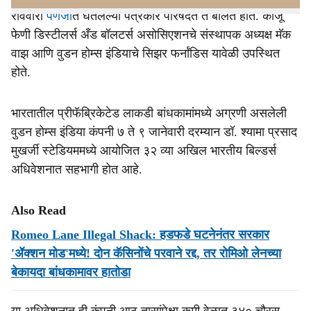
रविवारी
पणजी
त घेतलेल्‍या पत्रकार परिषदेत ते बोलत होते. काजू
फेणी डिस्‍टीलर्स अँड बॉलटर्स असोसिएशनचे संस्‍थापक अध्‍यक्ष मॅक
वाझ आणि वुडन होम्‍स इंडियाचे सिझर फर्नांडिस यावेळी उपस्‍थित
होते.
भारतातील प्रीफॅब्रिकेटेड लाकडी बांधकामांमध्ये अग्रणी असलेली
वुडन होम्स इंडिया कंपनी ७ ते ९ जानेवारी दरम्यान डॉ. श्यामा प्रसाद
मुखर्जी स्टेडियममध्ये आयोजित ३२ व्या अखिल भारतीय बिल्डर्स
अधिवेशनात सहभागी होत आहे.
Also Read
Romeo Lane Illegal Shack: हडफडे घटनेनंतर सरकार
'ॲक्शन मोड'मध्ये! दोन कॅसिनोंचे परवाने रद्द, तर रोमिओ लेनच्या
बेकायदा बांधकामावर हातोडा