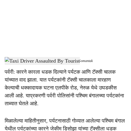
c
i
a
l
s
Taxi Operators AT Porvorim Police Station
-
Dainik Gomantak
h
पर्वरी: कारने कारला धडक दिल्याने पर्यटक आणि टॅक्सी चालक
a
यांच्यात वाद झाला. यात पर्यटकांनी टॅक्सी चालकाला मारहाण
r
केल्याची धक्कादायक घटना एलपीके रोड, नेरुळ येथे उघडकीस
आली आहे. याप्रकरणी पर्वरी पोलिसांनी पश्चिम बंगालच्या पर्यटकांना
e
ताब्यात घेतले आहे.
मिळालेल्या माहितीनुसार, पर्यटनासाठी गोव्यात आलेल्या पश्चिम बंगाल
येथील पर्यटकांच्या कारने जेकीम डिसोझा यांच्या टॅक्सीला धडक