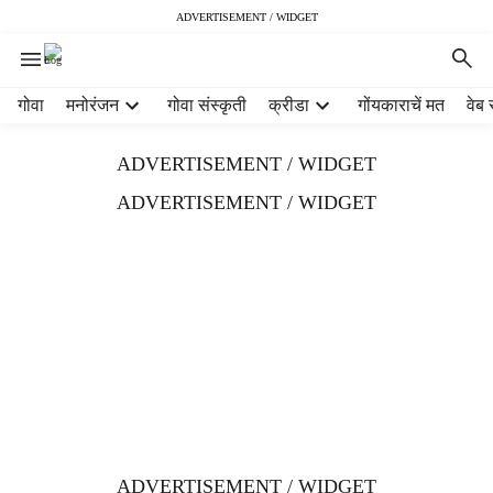
ADVERTISEMENT / WIDGET
H
गोवा
मनोरंजन
गोवा संस्कृती
क्रीडा
गोंयकाराचें मत
वेब 
e
a
ADVERTISEMENT / WIDGET
d
e
ADVERTISEMENT / WIDGET
r
m
e
n
u
i
t
e
m
s
ADVERTISEMENT / WIDGET