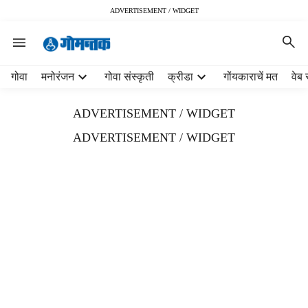
ADVERTISEMENT / WIDGET
H
गोवा
मनोरंजन
गोवा संस्कृती
क्रीडा
गोंयकाराचें मत
वेब 
e
a
ADVERTISEMENT / WIDGET
d
e
ADVERTISEMENT / WIDGET
r
m
e
n
u
i
t
e
m
s