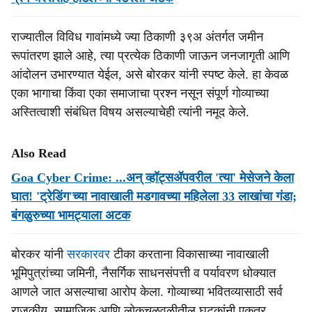
राज्यातील विविध गावांमध्ये ज्या ठिकाणी ३९अ अंतर्गत जमीन
रूपांतरण झाले आहे, त्या प्रत्येक ठिकाणी जाऊन जनजागृती आणि
आंदोलन उभारण्यात येईल, असे बोरकर यांनी स्पष्ट केले. हा केवळ
एका भागाचा किंवा एका समाजाचा प्रश्न नसून संपूर्ण गोव्याच्या
अस्तित्वाशी संबंधित विषय असल्याचेही त्यांनी नमूद केले.
Also Read
Goa Cyber Crime: ...अन् व्हॉट्सॲपवरील 'त्या' मेसेजने केला
घात! 'ट्रेडिंग'च्या नावाखाली मडगावच्या महिलेला 33 लाखांचा गंडा;
बंगळुरुच्या भामट्याला अटक
बोरकर यांनी
सरकारवर
टीका करताना विकासाच्या नावाखाली
भूमिपुत्रांच्या जमिनी, नैसर्गिक साधनसंपत्ती व पर्यावरण धोक्यात
आणले जात असल्याचा आरोप केला. गोव्याच्या भवितव्यासाठी सर्व
राजकीय, सामाजिक आणि लोकचळवळीतील घटकांनी एकत्र