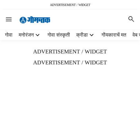
ADVERTISEMENT / WIDGET
H
गोवा
मनोरंजन
गोवा संस्कृती
क्रीडा
गोंयकाराचें मत
वेब 
e
a
ADVERTISEMENT / WIDGET
d
e
ADVERTISEMENT / WIDGET
r
m
e
n
u
i
t
e
m
s