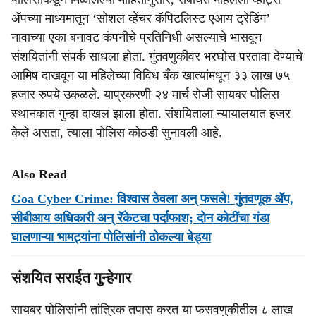
ॲपच्या माध्यमातून ‘सोशल व्हेंचर कॅपिटलिस्ट एआय ट्रेडिंग’
नावाच्या एका बनावट कंपनीचे प्रतिनिधी असल्याचे भासवून
संशयितांनी संपर्क साधला होता. गुंतवणुकीवर भरघोस परतावा देण्याचे
आमिष दाखवून या महिलेच्या विविध बँक खात्यांमधून ३३ लाख ७५
हजार रुपये उकळले. याप्रकरणी २४ मार्च रोजी सायबर पोलिस
स्थानकात गुन्हा दाखल झाला होता. संशयिताला न्यायालयात हजर
केले असता, त्याला पोलिस कोठडी सुनावली आहे.
Also Read
Goa Cyber Crime: विश्वास ठेवला अन्‌ फसले! गुंतवणूक ॲप,
सीबीआय अधिकारी अन् रॅकेटचा पर्दाफाश; दोन कोटींचा गंडा
घालणाऱ्या भामट्यांना पोलिसांनी ठोकल्या बेड्या
संशयित सराईत गुन्हेगार
सायबर पोलिसांनी तांत्रिक तपास करत या फसवणुकीतील ८ लाख