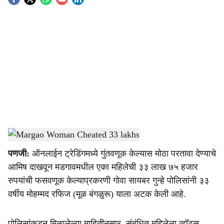
S
o
c
i
a
l
s
Arrested
-
Dainik Gomantak
h
पणजी:
ऑनलाईन ट्रेडिंगमध्ये गुंतवणूक केल्यास मोठा परतावा देण्याचे
a
आमिष दाखवून मडगावमधील एका महिलेची ३३ लाख ७५ हजार
r
रुपयांची फसवणूक केल्याप्रकरणी गोवा सायबर गुन्हे पोलिसांनी ३३
वर्षीय मोहम्मद रफिज (मूळ बंगळुरू) याला अटक केली आहे.
e
पोलिसांकडून मिळालेल्या माहितीनुसार, संबंधित महिलेला व्हॉट्स