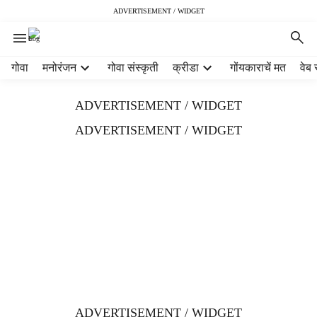
ADVERTISEMENT / WIDGET
H
गोवा
मनोरंजन
गोवा संस्कृती
क्रीडा
गोंयकाराचें मत
वेब 
e
a
ADVERTISEMENT / WIDGET
d
e
ADVERTISEMENT / WIDGET
r
m
e
n
u
i
t
e
m
s
ADVERTISEMENT / WIDGET