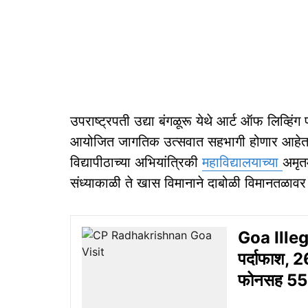
उपराष्ट्रपती उद्या बंगळूरू येथे आर्ट ऑफ लिव्‍हिंग फ
आयोजित जागतिक उत्सवात सहभागी होणार आहेत. त
विद्यापीठाच्या अभियांत्रिकी
महाविद्यालयाच्या
अमृत
संध्‍याकाळी ते खास विमानाने दाबोळी विमानतळावर
Goa Illega
पर्दाफाश, 
फोनसह 55 ल