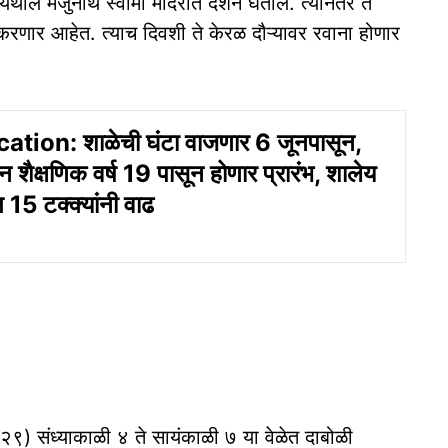
थील मंजुनाथ स्वामी मंदिरात दर्शन घेतील. त्यानंतर ते
ाटन करणार आहेत. त्याच दिवशी ते केरळ दौऱ्यावर रवाना होणार
tion: शाळेची घंटा वाजणार 6 जूनपासून,
न शैक्षणिक वर्ष 19 पासून होणार प्रारंभ, शालेय
 15 टक्क्यांनी वाढ
ता. २९) संध्‍याकाळी ४ ते सायंकाळी ७ या वेळेत दाबोळी