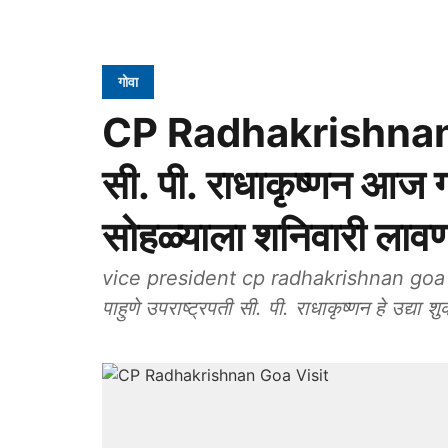
गोवा
CP Radhakrishnan G
सी. पी. राधाकृष्णन आज ग
सोहळ्‍याला शनिवारी लावण
vice president cp radhakrishnan goa visit
पाहुणे उपराष्ट्रपती सी. पी. राधाकृष्णन हे उद्या श