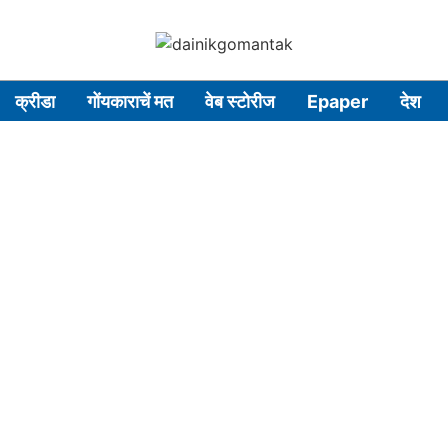
क्रीडा
गोंयकाराचें मत
वेब स्टोरीज
Epaper
देश