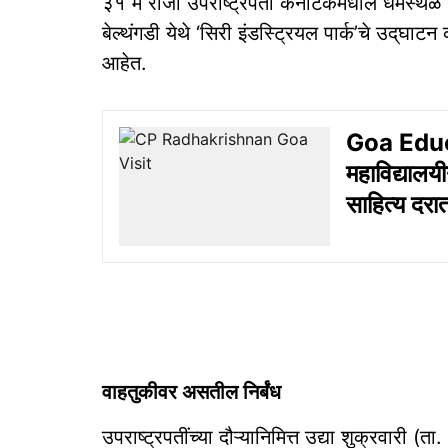
३१ मे रोजी उपराष्ट्रपती कर्नाटकमधील धर्मस्थळ ये
बेल्थंगडी येथे ‘सिरी इंडस्ट्रियल पार्क’चे उद्‌घ
आहेत.
Goa Educa
महाविद्यालयी
साहित्य दरात
वाहतुकीवर असतील निर्बंध
उपराष्ट्रपतींच्या दौऱ्यानिमित्त उद्या शुक्रवारी (