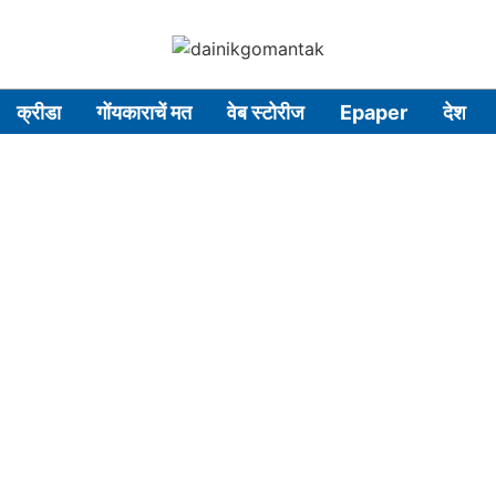
क्रीडा
गोंयकाराचें मत
वेब स्टोरीज
Epaper
देश