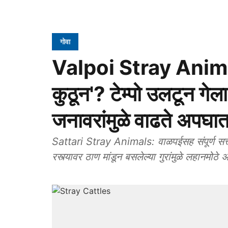
गोवा
Valpoi Stray Animals:
कुठून'? टेम्पो उलटून गे
जनावरांमुळे वाढते अपघा
Sattari Stray Animals: वाळपईसह संपूर्ण सत्तर
रस्त्यावर ठाण मांडून बसलेल्या गुरांमुळे लहानमोठ