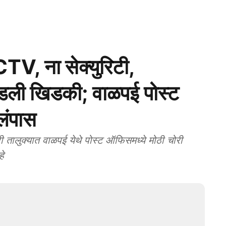
V, ना सेक्युरिटी,
ोडली खिडकी; वाळपई पोस्ट
लंपास
तालुक्यात वाळपई येथे पोस्ट ऑफिसमध्ये मोठी चोरी
े