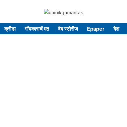
क्रीडा
गोंयकाराचें मत
वेब स्टोरीज
Epaper
देश