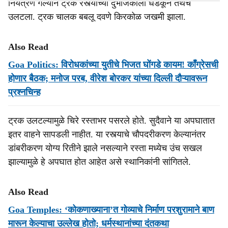
नियंत्रण गेल्याने ट्रक रस्त्याच्या दुभाजकाला धडकून तेथेच
उलटला. ट्रक चालक बबलू दवणे किरकोळ जखमी झाला.
Also Read
Goa Politics: विरोधकांच्‍या युतीचे भिजत घोंगडे कायम! काँग्रेसची
होणार बैठक; मनोज परब, वीरेश बोरकर यांच्‍या दिल्ली दौऱ्यावरून
प्रश्‍‍नचिन्‍ह
ट्रक उलटल्यामुळे चिरे रस्ताभर पसरले होते. सुदैवाने या अपघातात
इतर वाहने सापडली नाहीत. या रस्त्याचे चौपदरीकरण केल्यानंतर
डांबरीकरण योग्य रितीने झाले नसल्याने रस्ता मध्येच उंच सखल
झाल्यामुळे हे अपघात होत आहेत असे स्थानिकांनी सांगितले.
Also Read
Goa Temples: ‘कोकणाख्याना’त गोव्याचे निर्माण परशुरामाने बाण
मारून केल्याचा उल्लेख होतो; धर्मस्थानांच्या दंतकथा