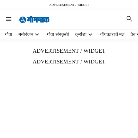
ADVERTISEMENT / WIDGET
H
गोवा
मनोरंजन
गोवा संस्कृती
क्रीडा
गोंयकाराचें मत
वेब 
e
a
ADVERTISEMENT / WIDGET
d
e
ADVERTISEMENT / WIDGET
r
m
e
n
u
i
t
e
m
s