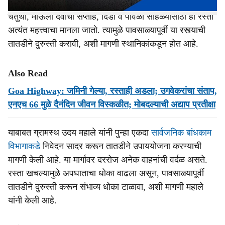
या मार्गावरून दररोज शेकडो वाहने ये-जा करतात. विशेषतः गणेश
चतुर्थी, माऊली देवीचा सप्ताह, दिंडी व पावळी सोहळ्यांसाठी हा रस्ता
अत्यंत महत्त्वाचा मानला जातो. त्यामुळे पावसाळ्यापूर्वी या रस्त्याची
तातडीने दुरुस्ती करावी, अशी मागणी स्थानिकांकडून होत आहे.
Also Read
Goa Highway: जमिनी गेल्या, रस्ताही अडला; उगवेकरांचा संताप,
एनएच 66 मुळे दैनंदिन जीवन विस्कळीत; मोबदल्याची अद्याप प्रतीक्षा
याबाबत ग्रामस्थ उदय महाले यांनी पुन्हा एकदा
सार्वजनिक बांधकाम
विभागाकडे
निवेदन सादर करून तातडीने उपाययोजना करण्याची
मागणी केली आहे. या मार्गावर दररोज अनेक वाहनांची वर्दळ असते.
रस्ता खचल्यामुळे अपघाताचा धोका वाढला असून, पावसाळ्यापूर्वी
तातडीने दुरुस्ती करून संभाव्य धोका टाळावा, अशी मागणी महाले
यांनी केली आहे.