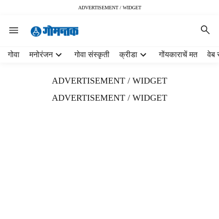
ADVERTISEMENT / WIDGET
H
गोवा
मनोरंजन
गोवा संस्कृती
क्रीडा
गोंयकाराचें मत
वेब 
e
a
ADVERTISEMENT / WIDGET
d
e
ADVERTISEMENT / WIDGET
r
m
e
n
u
i
t
e
m
s