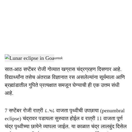
c
i
a
l
s
Lunar eclipse in Goa
-
Dainik Gomantak
h
सात-आठ सप्टेंबर रोजी गोव्यात खग्रास चंद्रग्रहण दिसणार आहे.
a
विद्यार्थ्यांना तसेच अंतराळ विज्ञानात रस असलेल्यांना सूर्यमाला आणि
r
ब्रह्मांडातील गुपिते प्रत्यक्षात समजून घेण्याची ही एक उत्तम संधी
आहे.
e
7 सप्टेंबर रोजी रात्री ८.५८ वाजता पृथ्वीची उपछाया (penumbral
eclipse) चंद्रावर पडायला सुरुवात होईल व रात्री 11 वाजता पूर्ण
चंद्र पृथ्वीच्या छायेने व्यापला जाईल. या काळात चंद्र लालबुंद दिसेल