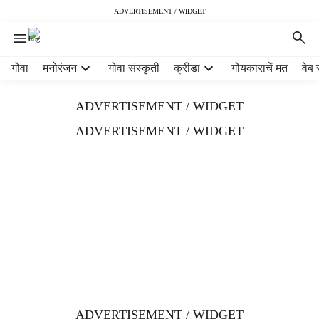
ADVERTISEMENT / WIDGET
H
गोवा
मनोरंजन
गोवा संस्कृती
क्रीडा
गोंयकाराचें मत
वेब 
e
a
ADVERTISEMENT / WIDGET
d
e
ADVERTISEMENT / WIDGET
r
m
e
n
u
i
t
e
m
s
ADVERTISEMENT / WIDGET