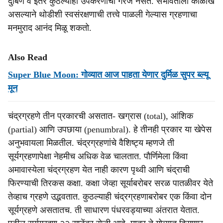
दुर्बिण व इतर कुठल्याही उपकरणांची गरज नसते. सभोवताली काळोख
असल्याने थोडीशी स्वसंरक्षणाची तत्त्वे पाळली गेल्यास ग्रहणाचा
मनमुराद आनंद मिळू शकतो.
Also Read
Super Blue Moon: गोव्यात आज पाहता येणार दुर्मिळ सुपर ब्ल्यू
मून
चंद्रग्रहणे तीन प्रकारची असतात- खग्रास (total), आंशिक
(partial) आणि उपछाया (penumbral). हे तीनही प्रकार या खेपेस
अनुभवायला मिळतील. चंद्रग्रहणांचे वैशिष्ट्य म्हणजे ती
सूर्यग्रहणापेक्षा नेहमीच अधिक वेळ चालतात. पौर्णिमेला किंवा
अमावास्येला चंद्रग्रहण येत नाही कारण पृथ्वी आणि चंद्राची
फिरण्याची तिरकस कक्षा. कक्षा जेव्हा सूर्याबरोबर सरळ पातळीवर येते
तेव्हाच ग्रहणे उद्भवतात. कुठल्याही चंद्रग्रहणाबरोबर एक किंवा दोन
सूर्यग्रहणे असतातच. ती साधारण पंधरवड्याच्या अंतरात येतात.