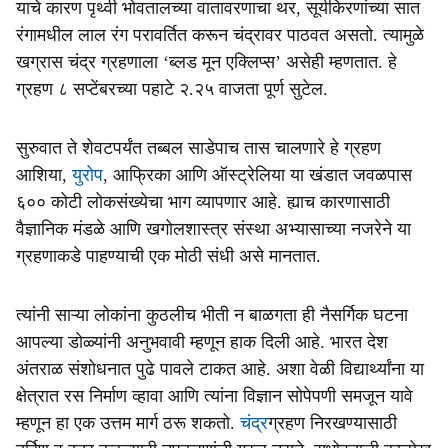
याचे कारण पृथ्वी भोवतालच्या वातावरणाचा थर, सूर्यकिरणांच्या सात
रंगामधील लाल रंग परावर्तित करून चंद्रावर पाठवत असतो. त्यामुळे
खग्रास चंद्र ग्रहणाला ‘ब्लड मून एक्लिप्स’ असेही म्हणतात. हे
ग्रहण ८ सप्टेंबरच्या पहाटे २.२५ वाजता पूर्ण सुटेल.
सुरुवात ते शेवटपर्यंत तब्बल साडेपाच तास चालणारे हे ग्रहण
आशिया,
युरोप
, आफ्रिका आणि ऑस्ट्रेलिया या खंडात जवळपास
६०० कोटी लोकसंख्येचा भाग व्यापणार आहे. ह्याच कारणासाठी
वैज्ञानिक मंडळे आणि खगोलशास्त्र संस्था अभ्यासाच्या नजरेने या
ग्रहणाकडे पाहण्याची एक मोठी संधी असे मानतात.
त्यांनी साऱ्या लोकांना कुठलीच भीती न बाळगता ही नैसर्गिक घटना
आपल्या डोळ्यांनी अनुभवावी म्हणून हाक दिली आहे. भारत देश
अंतराळ संशोधनात पुढे पावले टाकत आहे. अशा वेळी विद्यार्थ्यांना या
क्षेत्रात रस निर्माण व्हावा आणि त्यांना विज्ञान सोपेपणी समजून यावे
म्हणून हा एक उत्तम मार्ग ठरू शकतो.
चंद्र
ग्रहण निरखण्यासाठी