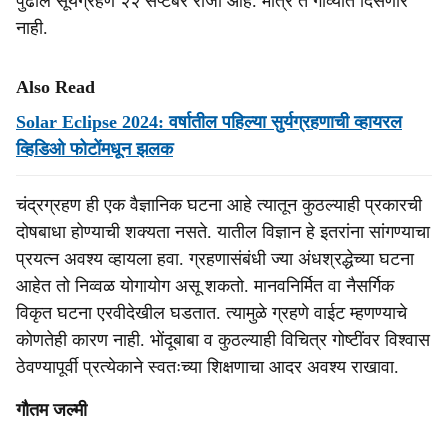
पुढील सूर्यग्रहण २२ सप्टेंबर रोजी आहे. मात्र ते गोव्यात दिसणार
नाही.
Also Read
Solar Eclipse 2024: वर्षातील पहिल्या सुर्यग्रहणाची व्हायरल
व्हिडिओ फोटोंमधून झलक
चंद्रग्रहण ही एक वैज्ञानिक घटना आहे त्यातून कुठल्याही प्रकारची
दोषबाधा होण्याची शक्यता नसते. यातील विज्ञान हे इतरांना सांगण्याचा
प्रयत्न अवश्य व्हायला हवा. ग्रहणासंबंधी ज्या अंधश्रद्धेच्या घटना
आहेत तो निव्वळ योगायोग असू शकतो. मानवनिर्मित वा नैसर्गिक
विकृत घटना एरवीदेखील घडतात. त्यामुळे ग्रहणे वाईट म्हणण्याचे
कोणतेही कारण नाही. भोंदूबाबा व कुठल्याही विचित्र गोष्टींवर विश्वास
ठेवण्यापूर्वी प्रत्येकाने स्वतःच्या शिक्षणाचा आदर अवश्य राखावा.
गौतम जल्मी