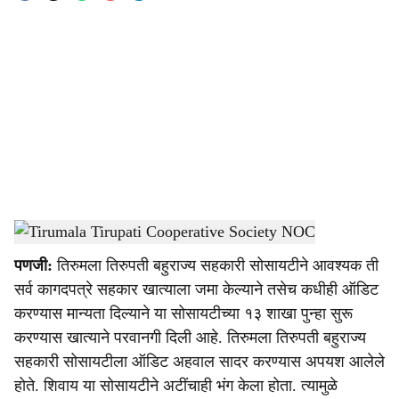
o
c
i
a
l
s
Tirumala Tirupati Cooperative Society NOC
-
Dainik Gomantak
h
पणजी:
तिरुमला तिरुपती बहुराज्य सहकारी सोसायटीने आवश्यक ती
a
सर्व कागदपत्रे सहकार खात्याला जमा केल्याने तसेच कधीही ऑडिट
r
करण्यास मान्यता दिल्याने या सोसायटीच्या १३ शाखा पुन्हा सुरू
करण्यास खात्याने परवानगी दिली आहे. तिरुमला तिरुपती बहुराज्य
e
सहकारी सोसायटीला ऑडिट अहवाल सादर करण्यास अपयश आलेले
होते. शिवाय या सोसायटीने अटींचाही भंग केला होता. त्यामुळे