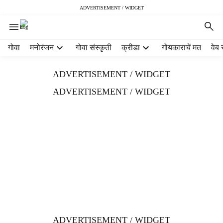
ADVERTISEMENT / WIDGET
H
गोवा
मनोरंजन
गोवा संस्कृती
क्रीडा
गोंयकाराचें मत
वेब 
e
a
ADVERTISEMENT / WIDGET
d
e
ADVERTISEMENT / WIDGET
r
m
e
n
u
i
t
e
m
s
ADVERTISEMENT / WIDGET