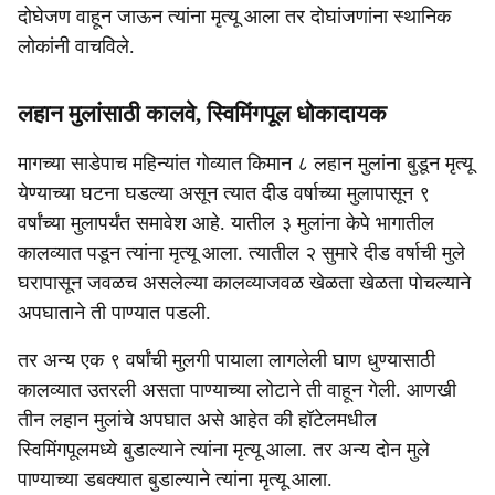
दोघेजण वाहून जाऊन त्‍यांना मृत्‍यू आला तर दोघांजणांना स्‍थानिक
लोकांनी वाचविले.
लहान मुलांसाठी कालवे, स्‍विमिंगपूल धोकादायक
मागच्‍या साडेपाच महिन्‍यांत गोव्‍यात किमान ८ लहान मुलांना बुडून मृत्‍यू
येण्‍याच्‍या घटना घडल्‍या असून त्‍यात दीड वर्षाच्‍या मुलापासून ९
वर्षांच्‍या मुलापर्यंत समावेश आहे. यातील ३ मुलांना केपे भागातील
कालव्‍यात पडून त्‍यांना मृत्‍यू आला. त्‍यातील २ सुमारे दीड वर्षाची मुले
घरापासून जवळच असलेल्‍या कालव्‍याजवळ खेळता खेळता पाेचल्‍याने
अपघाताने ती पाण्‍यात पडली.
तर अन्‍य एक ९ वर्षांची मुलगी पायाला लागलेली घाण धुण्‍यासाठी
कालव्‍यात उतरली असता पाण्‍याच्‍या लोटाने ती वाहून गेली. आणखी
तीन लहान मुलांचे अपघात असे आहेत की हॉटेलमधील
स्‍विमिंगपूलमध्‍ये बुडाल्‍याने त्‍यांना मृत्‍यू आला. तर अन्‍य दाेन मुले
पाण्‍याच्‍या डबक्‍यात बुडाल्‍याने त्‍यांना मृत्‍यू आला.