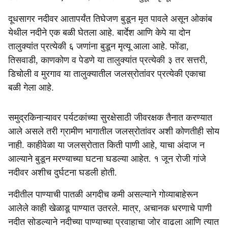
दूधसागर नदीवर आतापर्यंत तिघेजण बुडून मृत पावले असून ओकांब
येथील नदीने एक बळी घेतला आहे. बार्देश आणि केपे या दोन
तालुक्‍यांत प्रत्‍येकी ६ जणांना बुडून मृत्‍यू आला आहे. फोंडा,
तिसवाडी, काणकोण व पेडणे या तालुक्‍यांत प्रत्‍येकी ३ तर सत्तरी,
डिचोली व मुरगाव या तालुक्‍यातील जलस्रोतांवर प्रत्‍येकी एकाचा
बळी गेला आहे.
समुद्रकिनाऱ्यावर पर्यटकांच्‍या सुरक्षेसाठी जीवरक्षक तैनात करण्‍यात
आले असले तरी ग्रामीण भागातील जलस्रोतांवर अशी कोणतीही सोय
नाही. काहीवेळा या जलस्रोतात किती पाणी आहे, याचा अंदाज न
आल्‍याने बुडून मरण्‍याच्‍या घटना घडल्‍या आहेत. १ जून रोजी गांजे
नदीवर अशीच दुर्घटना घडली होती.
नदीतील पाण्‍याची पातळी अगदीच कमी असल्‍याने गोव्‍याबाहेरून
आलेले काही खेळाडू पाण्‍यात उतरले. मात्र, अचानक धरणाचे पाणी
नदीत सोडल्‍याने नदीच्‍या पाण्‍याच्‍या प्रवाहाचा जोर वाढला आणि त्‍यात