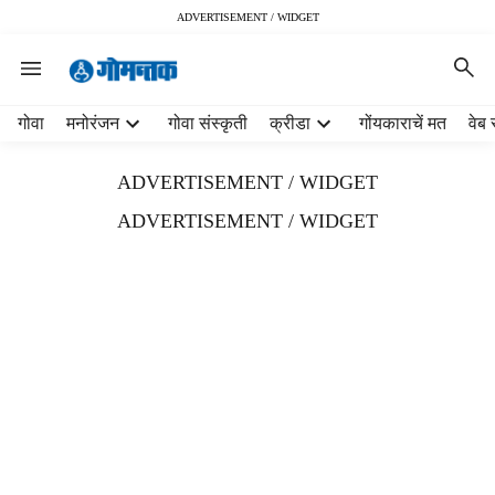
ADVERTISEMENT / WIDGET
H
गोवा
मनोरंजन
गोवा संस्कृती
क्रीडा
गोंयकाराचें मत
वेब 
e
a
ADVERTISEMENT / WIDGET
d
e
ADVERTISEMENT / WIDGET
r
m
e
n
u
i
t
e
m
s