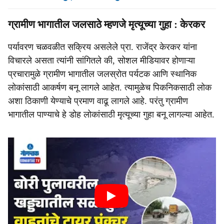
ग्रामीण भागातील जलसाठे म्‍हणजे मृत्‍यूच्‍या गुहा : केरकर
पर्यावरण चळवळीत सक्रिय असलेले प्रा. राजेंद्र केरकर यांना
विचारले असता त्‍यांनी सांगितले की, सोशल मीडियावर होणाऱ्या
प्रचारामुळे ग्रामीण भागातील जलस्रोत पर्यटक आणि स्‍थानिक
लोकांसाठी आकर्षण बनू लागले आहेत. त्‍यामुळेच पिकनिकसाठी लोक
अशा ठिकाणी येण्‍याचे प्रमाण वाढू लागले आहे. परंतु ग्रामीण
भागातील पाण्‍याचे हे डोह लोकांसाठी मृत्‍यूच्‍या गुहा बनू लागल्‍या आहेत.