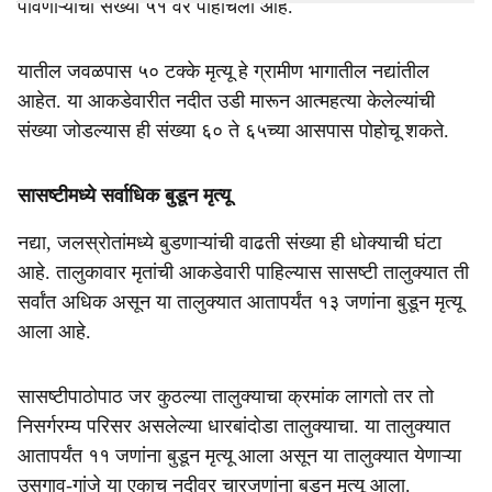
पावणाऱ्यांची संख्‍या ५१ वर पोहोचली आहे.
यातील जवळपास ५० टक्‍के मृत्‍यू हे ग्रामीण भागातील नद्यांतील
आहेत. या आकडेवारीत नदीत उडी मारून आत्‍महत्‍या केलेल्‍यांची
संख्‍या जोडल्‍यास ही संख्‍या ६० ते ६५च्‍या आसपास पोहोचू शकते.
सासष्‍टीमध्ये सर्वाधिक बुडून मृत्‍यू
नद्या, जलस्रोतांमध्‍ये बुडणाऱ्यांची वाढती संख्‍या ही धोक्‍याची घंटा
आहे. तालुकावार मृतांची आकडेवारी पाहिल्‍यास सासष्‍टी तालुक्यात ती
सर्वांत अधिक असून या तालुक्‍यात आतापर्यंत १३ जणांना बुडून मृत्‍यू
आला आहे.
सासष्‍टीपाठोपाठ जर कुठल्‍या तालुक्‍याचा क्रमांक लागतो तर तो
निसर्गरम्‍य परिसर असलेल्‍या धारबांदोडा तालुक्‍याचा. या तालुक्‍यात
आतापर्यंत ११ जणांना बुडून मृत्‍यू आला असून या तालुक्‍यात येणाऱ्या
उसगाव-गांजे या एकाच नदीवर चारजणांना बुडून मृत्‍यू आला.