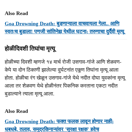
Also Read
Goa Drowning Death: बुडणाऱ्याला वाचवायला गेला.. आणि
स्वतःच बुडाला! पणजी सांतिनेझ येथील घटना; तरुणाचा दुर्दैवी मृत्यू
होळीदिवशी तिघांचा मृत्‍यू
होळीच्‍या दिवशी म्‍हणजे १४ मार्च रोजी उसगाव-गांजे आणि शेळवण-
केपे या दोन ठिकाणी झालेल्‍या दुर्घटनांत एकूण तिघांना मृत्‍यू आला
होता. होळीचा रंग खेळून उसगाव-गांजे येथे नदीत दोघा युवकांना मृत्‍यू
आला तर शेळवण येथे होळीनंतर पिकनिक करताना एकटा नदीत
बुडाल्‍याने त्‍याला मृत्‍यू आला.
Also Read
Goa Drowning Death: फक्त फलक लावून होणार नाही;
धबधबे, तलाव, समुद्रकिनाऱ्यांवर 'सुरक्षा रक्षक' हवेच