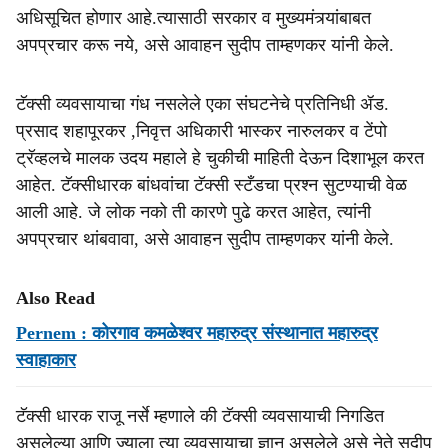
अधिसूचित होणार आहे.त्यासाठी सरकार व मुख्यमंत्र्यांबाबत
अपप्रचार करू नये, असे आवाहन सुदीप ताम्हणकर यांनी केले.
टॅक्सी व्यवसायाचा गंध नसलेले एका संघटनेचे प्रतिनिधी ॲड.
प्रसाद शहापूरकर ,निवृत्त अधिकारी भास्कर नारुलकर व टेंपो
ट्रॅव्हलचे मालक उदय महाले हे चुकीची माहिती देऊन दिशाभूल करत
आहेत. टॅक्सीधारक बांधवांचा टॅक्सी स्टँडचा प्रश्‍न सुटण्याची वेळ
आली आहे. जे लोक नको ती कारणे पुढे करत आहेत, त्यांनी
अपप्रचार थांबवावा, असे आवाहन सुदीप ताम्हणकर यांनी केले.
Also Read
Pernem : कोरगाव कमळेश्‍‍वर महारुद्र संस्‍थानात महारुद्र
स्वाहाकार
टॅक्सी धारक राजू नर्से म्हणाले की टॅक्सी व्यवसायाची निगडित
असलेल्या आणि ज्याला त्या व्यवसायाचा ज्ञान असलेले असे नेते सुदीप