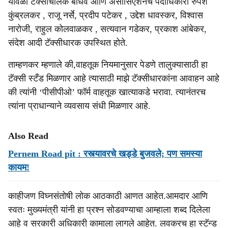
यावेळी टॅक्सीचालक बांधव आणि असोसिएशनचे पदाधिकारी रुपेश
कुंब्रलकर , राजू नर्से, प्रदीप पटेकर , उद्देश धावस्कर, विश्वास
नारोजी, राहुल कोलवाळकर , सत्यवान गडेकर, प्रकाश आंबेकर,
संदेश आदी टॅक्सीधारक उपस्थित होते.
ताम्हणकर म्हणाले की,वाहतूक नियमानुसार पेडणे तालुक्यासाठी हा
टॅक्सी स्टँड मिळणार आहे त्यासाठी माझे टॅक्सीधारकांना आवाहन आहे
की त्यांनी ‘पीसीपीओ’ फॉर्म वाहतूक खात्याकडे भरावा. त्यानंतरच
त्यांना प्राधान्याने व्यवसाय संधी मिळणार आहे.
Also Read
Pernem Road pit : रस्त्यावरचे खड्डे बुजवले; पण समस्या
कायम!
काहीजण विघ्नसंतोषी लोक आठकाठी आणत आहेत.आमदार आणि
स्वतः मुख्यमंत्री यांनी हा प्रश्न सोडवण्याचा आम्हाला शब्द दिलेला
आहे व सरकारी अधिकारी कामाला लागले आहेत. लवकरच हा स्टॅन्ड