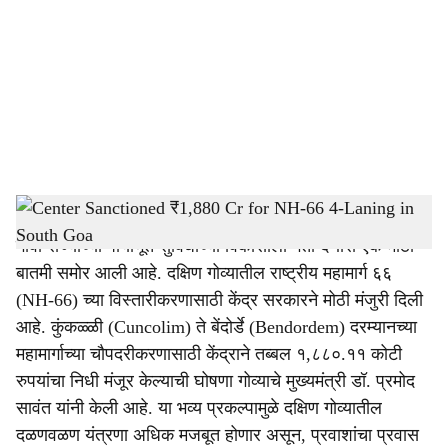
c
i
a
l
s
Center Sanctioned ₹1,880 Cr for NH-66 4-Laning in South Goa
-
Dainik Gomantak
h
गोवा राज्याच्या पायाभूत सुविधांच्या विकासाला गती देणारी एक मोठी
a
बातमी समोर आली आहे. दक्षिण गोव्यातील राष्ट्रीय महामार्ग ६६
r
(NH-66) च्या विस्तारीकरणासाठी केंद्र सरकारने मोठी मंजुरी दिली
आहे. कुंकळ्ळी (Cuncolim) ते बेंदोर्डे (Bendordem) दरम्यानच्या
e
महामार्गाच्या चौपदरीकरणासाठी केंद्राने तब्बल १,८८०.११ कोटी
रुपयांचा निधी मंजूर केल्याची घोषणा गोव्याचे मुख्यमंत्री डॉ. प्रमोद
सावंत यांनी केली आहे. या भव्य प्रकल्पामुळे दक्षिण गोव्यातील
दळणवळण यंत्रणा अधिक मजबूत होणार असून, प्रवाशांचा प्रवास