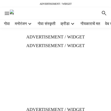
ADVERTISEMENT / WIDGET
H
गोवा
मनोरंजन
गोवा संस्कृती
क्रीडा
गोंयकाराचें मत
वेब 
e
a
ADVERTISEMENT / WIDGET
d
e
ADVERTISEMENT / WIDGET
r
m
e
n
u
i
t
e
m
s
ADVERTISEMENT / WIDGET