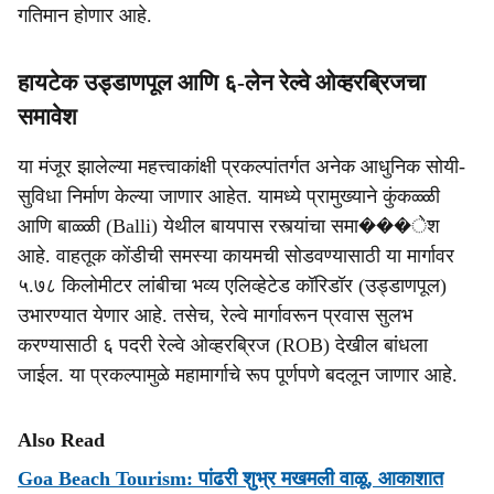
गतिमान होणार आहे.
हायटेक उड्डाणपूल आणि ६-लेन रेल्वे ओव्हरब्रिजचा
समावेश
या मंजूर झालेल्या महत्त्वाकांक्षी प्रकल्पांतर्गत अनेक आधुनिक सोयी-
सुविधा निर्माण केल्या जाणार आहेत. यामध्ये प्रामुख्याने कुंकळ्ळी
आणि बाळ्ळी (Balli) येथील बायपास रस्त्यांचा समा���ेश
आहे. वाहतूक कोंडीची समस्या कायमची सोडवण्यासाठी या मार्गावर
५.७८ किलोमीटर लांबीचा भव्य एलिव्हेटेड कॉरिडॉर (उड्डाणपूल)
उभारण्यात येणार आहे. तसेच, रेल्वे मार्गावरून प्रवास सुलभ
करण्यासाठी ६ पदरी रेल्वे ओव्हरब्रिज (ROB) देखील बांधला
जाईल. या प्रकल्पामुळे महामार्गाचे रूप पूर्णपणे बदलून जाणार आहे.
Also Read
Goa Beach Tourism: पांढरी शुभ्र मखमली वाळू, आकाशात