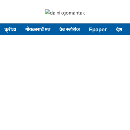
क्रीडा
गोंयकाराचें मत
वेब स्टोरीज
Epaper
देश