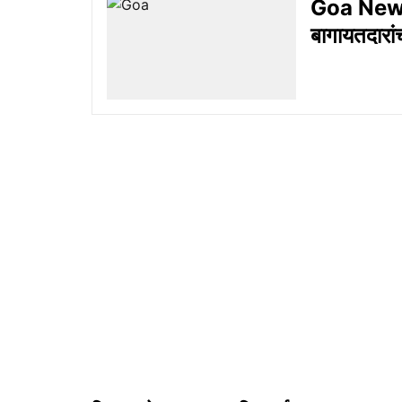
Goa News :
बागायतदारां