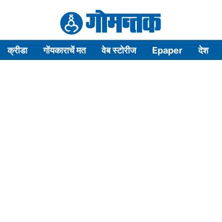
क्रीडा
गोंयकाराचें मत
वेब स्टोरीज
Epaper
देश