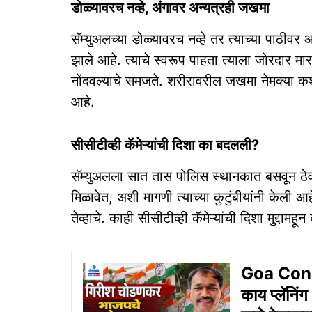
डोळ्‍यावरच नव्‍हे, अंगावर अन्‍यत्रही जखमा
सॅम्‍युअलच्‍या डोळ्‍यावरच नव्‍हे तर त्‍याच्‍या पाठीवर
झाले आहे. त्‍याचे स्‍वरूप पाहता त्याला जोरदार 
नोंदवल्याचे समजते. शरीरावरील जखमा नेमक्या कशाम
आहे.
सीसीटीव्‍ही कॅमेऱ्यांची दिशा का बदलली?
सॅम्‍युअलला सात तास पोलिस स्‍थानकात बसवून ठेवण
मिळावेत, अशी मागणी त्‍याच्‍या कुटुंबीयांनी केली आहे.
तेव्‍हाचे. काही सीसीटीव्‍ही कॅमेऱ्यांची दिशा मुद्दा
Goa Congr
काय प्लॅनि