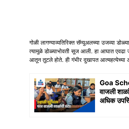
गोळी लागण्याव्यतिरिक्त सॅम्युअलच्या उजव्या डोळ्
त्‍यामुळे डोळ्याभोवती सूज आली. हा आघात एवढा ज
आतून तुटले होते. ही गंभीर दुखापत आत्‍महत्‍येच्‍
Goa Schoo
वाजली शाळां
अधिक उपस्थित