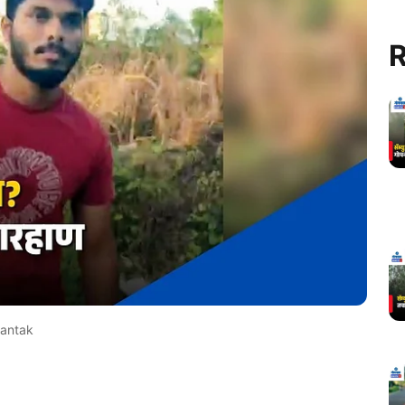
R
antak