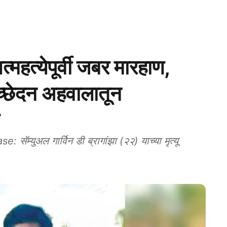
महत्‍येपूर्वी जबर मारहाण,
िच्छेदन अहवालातून
युअल गार्विन डी ब्रागांझा (२२) याच्या मृत्यू