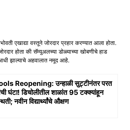
याभोवती एखाद्या वस्तूने जोरदार प्रहार करण्यात आला होता.
ोरदार होता की सॅम्युअलच्‍या डोळ्याच्या खोबणीचे हाड
या आधी झाल्याचे अहवालात नमूद आहे.
ls Reopening: उन्हाळी सुट्टीनंतर परत
ची घंटा! डिचोलीतील शाळांत 95 टक्क्यांहून
ी; नवीन विद्यार्थ्यांचे औक्षण