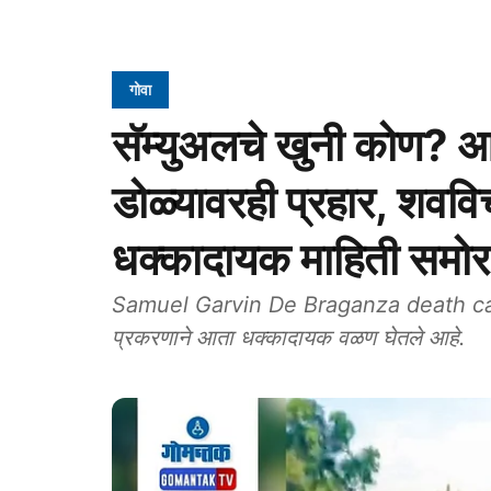
गोवा
सॅम्युअलचे खुनी कोण? आत्‍
डोळ्‍यावरही प्रहार, शवव
धक्कादायक माहिती समोर
Samuel Garvin De Braganza death case: सॅम्
प्रकरणाने आता धक्कादायक वळण घेतले आहे.