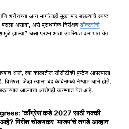
 आणि शरीराच्‍या अन्‍य भागांलाही मुका मार बसल्‍याचे स्‍पष्‍ट
मार बसला असावा, असे प्राथमिक निरीक्षण
डॉक्टरांनी
ुळे झाल्या? असा प्रश्‍‍न आता उपस्‍थित करण्‍यात येत
्‍यात आले, त्‍या काळातील सीसीटीव्‍ही फुटेज आपल्‍याला
 विशेषत: जेव्‍हा त्‍याला बंद केबिनमध्‍ये नेण्‍यात आले होते,
महून बदलण्‍यात आल्‍याचा आरोपही करण्‍यात येत आहे.
ess: 'काँग्रेस'कडे 2027 साठी नक्की
ंग आहे? गिरीश चोडणकर 'भाजप'चे तगडे आव्हान