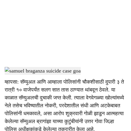
o
c
i
a
l
s
samuel braganza suicide case goa
-
Dainik Gomantak
h
म्हापसा: सॅम्युअल आणि आम्हाला पोलिसांनी चौकशीसाठी दुपारी ३ ते
a
रात्री १० वाजेपर्यंत सलग सात तास ठाण्यात थांबवून ठेवले. या
r
काळात सॅम्युअलची दुचाकी जप्त केली. त्याला वेगवेगळ्या खोल्यांमध्ये
नेले तसेच भविष्यातील नोकरी, परदेशातील संधी आणि अटकेबाबत
e
पोलिसांनी धमकावले, असा आरोप शुक्रवारी गोळी झाडून आत्महत्या
केलेल्या सॅम्युअल ब्रागांझा याच्या कुटुंबीयांनी उत्तर गोवा जिल्हा
पोलिस अधीक्षकांकडे केलेल्या तक्रारीत केला आहे.