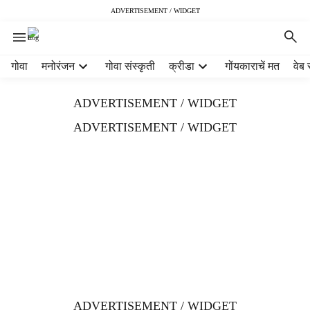
ADVERTISEMENT / WIDGET
H
गोवा
मनोरंजन
गोवा संस्कृती
क्रीडा
गोंयकाराचें मत
वेब 
e
a
ADVERTISEMENT / WIDGET
d
e
ADVERTISEMENT / WIDGET
r
m
e
n
u
i
t
e
m
s
ADVERTISEMENT / WIDGET