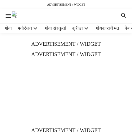
ADVERTISEMENT / WIDGET
H
गोवा
मनोरंजन
गोवा संस्कृती
क्रीडा
गोंयकाराचें मत
वेब 
e
a
ADVERTISEMENT / WIDGET
d
e
ADVERTISEMENT / WIDGET
r
m
e
n
u
i
t
e
m
s
ADVERTISEMENT / WIDGET