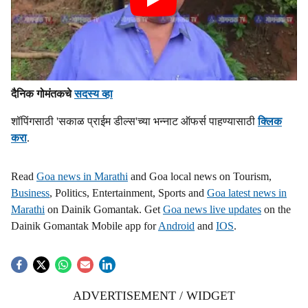
दैनिक गोमंतकचे
सदस्य व्हा
शॉपिंगसाठी 'सकाळ प्राईम डील्स'च्या भन्नाट ऑफर्स पाहण्यासाठी
क्लिक
करा
.
Read
Goa news in Marathi
and Goa local news on Tourism,
Business
, Politics, Entertainment, Sports and
Goa latest news in
Marathi
on Dainik Gomantak. Get
Goa news live updates
on the
Dainik Gomantak Mobile app for
Android
and
IOS
.
ADVERTISEMENT / WIDGET