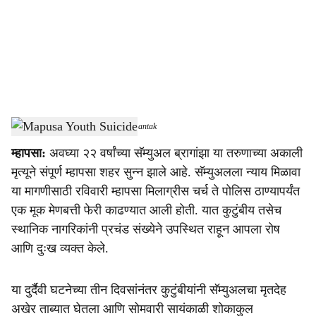
i
a
l
s
Mapusa Youth Suicide
-
Dainik Gomantak
h
म्हापसा:
अवघ्या २२ वर्षांच्या सॅम्युअल ब्रागांझा या तरुणाच्या अकाली
a
मृत्यूने संपूर्ण म्हापसा शहर सुन्न झाले आहे. सॅम्युअलला न्याय मिळावा
r
या मागणीसाठी रविवारी म्हापसा मिलाग्रीस चर्च ते पोलिस ठाण्यापर्यंत
एक मूक मेणबत्ती फेरी काढण्यात आली होती. यात कुटुंबीय तसेच
e
स्थानिक नागरिकांनी प्रचंड संख्येने उपस्थित राहून आपला रोष
आणि दुःख व्यक्त केले.
या दुर्दैवी घटनेच्या तीन दिवसांनंतर कुटुंबीयांनी सॅम्युअलचा मृतदेह
अखेर ताब्यात घेतला आणि सोमवारी सायंकाळी शोकाकुल