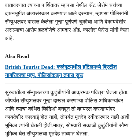
वातावरणात त्याच्या पार्थिवावर म्हापसा येथील सेंट जेरॉम चर्चच्या
दफनभूमीत अंत्यसंस्कार करण्यात आले.दरम्यान, म्हापसा पोलिसांनी
सॅम्युअलवर दाखल केलेला गुन्हा पूर्णपणे चुकीचा आणि बेकायदेशीर
असल्याचा आरोप हळदोणेचे आमदार अ‍ॅड. कार्लोस फेरेरा यांनी केला
आहे.
Also Read
British Tourist Dead: कळंगूटमधील हॉटेलमध्ये ब्रिटीश
नागरिकाचा मृत्यू, पोलिसांकडून तपास सुरू
सुरुवातीला सॅम्युअलच्या कुटुंबीयांनी आक्रमक पवित्रा घेतला होता.
जोपर्यंत सॅम्युअलवर गुन्हा दाखल करणाऱ्या पोलिस अधिकाऱ्यांवर
आणि त्याचा कथित व्हिडिओ बनवून तो व्हायरल करणाऱ्यांवर
कायदेशीर कारवाई होत नाही, तोपर्यंत मृतदेह स्वीकारणार नाही अशी
भूमिका त्यांनी घेतली होती.मात्र, सोमवारी सकाळी कुटुंबीयांनी सौम्य
भूमिका घेत सॅम्युअलचा मृतदेह ताब्यात घेतला.