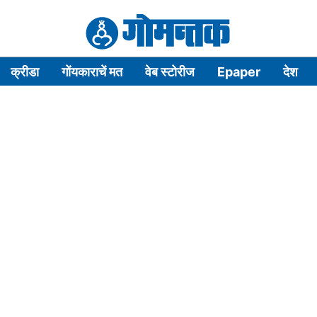
क्रीडा
गोंयकाराचें मत
वेब स्टोरीज
Epaper
देश