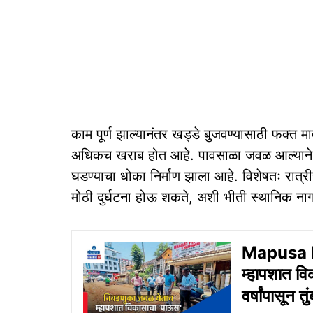
काम पूर्ण झाल्यानंतर खड्डे बुजवण्यासाठी फक्त मा
अधिकच खराब होत आहे. पावसाळा जवळ आल्याने ह
घडण्याचा धोका निर्माण झाला आहे. विशेषतः रात्र
मोठी दुर्घटना होऊ शकते, अशी भीती स्थानिक नागर
Mapusa R
म्हापशात वि
वर्षांपासून 