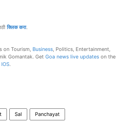
साठी
क्लिक करा
.
s on Tourism,
Business
, Politics, Entertainment,
nik Gomantak. Get
Goa news live updates
on the
d
IOS
.
t
Sal
Panchayat