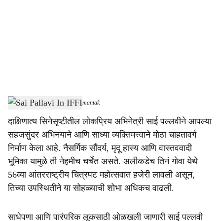
c
i
a
l
s
Sai Pallavi In IFFI
-
Dainik Gomantak
h
दाक्षिणात्य सिनेसृष्टीतील लोकप्रिय अभिनेत्री साई पल्लवीने आपल्या
a
सहजसुंदर अभिनयाने आणि साध्या व्यक्तिमत्त्वाने मोठा चाहतावर्ग
r
निर्माण केला आहे. नैसर्गिक सौंदर्य, मृदू हास्य आणि वास्तववादी
भूमिका यामुळे ती नेहमीच चर्चेत असते. अलीकडेच तिनं गोवा येथे
e
56व्या आंतरराष्ट्रीय चित्रपट महोत्सवात हजेरी लावली असून,
तिच्या उपस्थितीने या सोहळ्याची शोभा अधिकच वाढली.
साधेपणा आणि पारंपरिक लूकसाठी ओळखली जाणारी साई पल्लवी