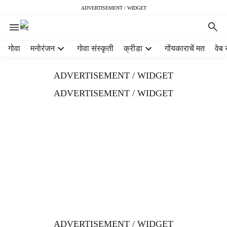
ADVERTISEMENT / WIDGET
H
गोवा
मनोरंजन
गोवा संस्कृती
क्रीडा
गोंयकाराचें मत
वेब 
e
a
ADVERTISEMENT / WIDGET
d
e
ADVERTISEMENT / WIDGET
r
m
e
n
u
i
t
e
m
s
ADVERTISEMENT / WIDGET