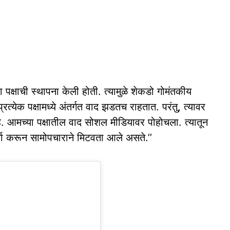
ा पक्षाची स्‍थापना केली होती. त्‍यामुळे शेकडो गोमंतकीय
रत्‍येक पक्षामध्‍ये अंतर्गत वाद झडतच राहतात. परंतु, त्‍यावर
 आमच्‍या पक्षातील वाद सोशल मीडियावर पोहोचला. त्‍यातून
चर्चा करून सामोपचाराने मिटवता आले असते.’’