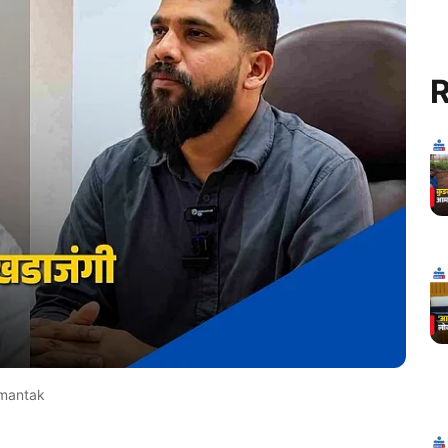
R
omantak