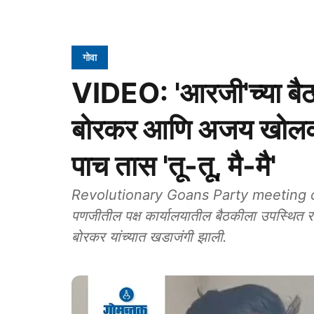
गोवा
VIDEO: 'आरजी'च्‍या ब
बोरकर आणि अजय खोलकर यां
पाच तास 'तू-तू, मै-मै'
Revolutionary Goans Party meeting cla
पणजीतील पक्ष कार्यालयातील बैठकीला उपस्‍थित र
बोरकर यांच्‍यात खडाजंगी झाली.