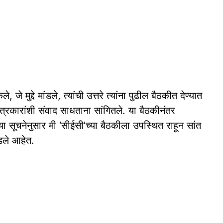
मुद्दे मांडले, त्‍यांची उत्तरे त्‍यांना पुढील बैठकीत देण्‍यात
रकारांशी संवाद साधताना सांगितले. या बैठकीनंतर
‍या सूचनेनुसार मी ‘सीईसी’च्‍या बैठकीला उपस्‍थित राहून सांत
ांडले आहेत.