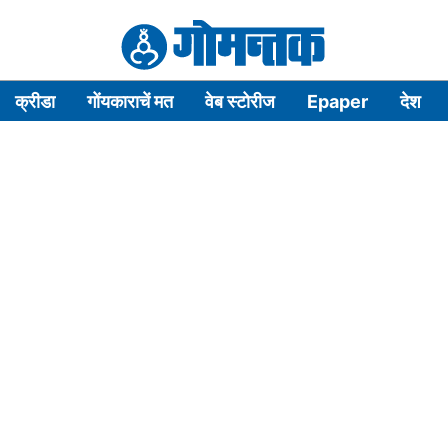
क्रीडा
गोंयकाराचें मत
वेब स्टोरीज
Epaper
देश