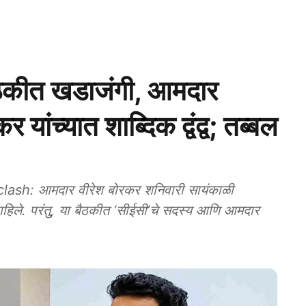
ैठकीत खडाजंगी, आमदार
च्यात शाब्‍दिक द्वंद्व; तब्बल
sh: आमदार वीरेश बोरकर शनिवारी सायंकाळी
ाहिले. परंतु, या बैठकीत ‘सीईसी’चे सदस्‍य आणि आमदार