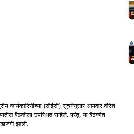
केंद्रीय कार्यकारिणीच्‍या (सीईसी) सूचनेनुसार आमदार वीरेश
ातील बैठकीला उपस्‍थित राहिले. परंतु, या बैठकीत
खडाजंगी झाली.