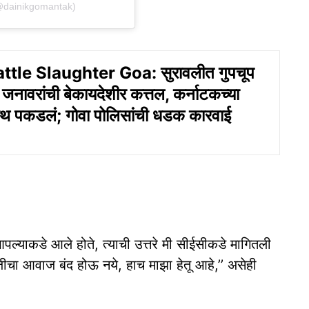
@dainikgomantak)
attle Slaughter Goa: सुरावलीत गुपचूप
जनावरांची बेकायदेशीर कत्तल, कर्नाटकच्या
ेहाथ पकडलं; गोवा पोलिसांची धडक कारवाई
 आपल्‍याकडे आले होते, त्‍याची उत्तरे मी सीईसीकडे मागितली
जीचा आवाज बंद होऊ नये, हाच माझा हेतू आहे,’’ असेही