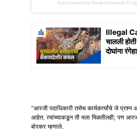
A post shared by Dainik Gomantak TV (
Illegal C
चालली होती 
दोघांना रंग
‘‘आरजी पदाधिकारी तसेच कार्यकर्त्यांचे जे प्रश्‍‍न
आहेत. त्‍यांच्‍याकडून ती मला मिळतीलही; पण आर
बोरकर म्‍हणाले.