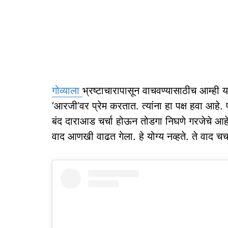
गोव्‍याला
भ्रष्‍टाचारापासून वाचवण्‍यासाठीच आम्‍ही य
‘आरजी’वर प्रेम करतात. त्‍यांना हा पक्ष हवा आहे. प्
बंद दाराआड चर्चा होऊन तोडगा निघणे गरजेचे आहे.
वाद आणखी वाढत गेला. हे योग्‍य नव्‍हते. ते वाद 