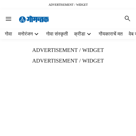
ADVERTISEMENT / WIDGET
H
गोवा
मनोरंजन
गोवा संस्कृती
क्रीडा
गोंयकाराचें मत
वेब 
e
a
ADVERTISEMENT / WIDGET
d
e
ADVERTISEMENT / WIDGET
r
m
e
n
u
i
t
e
m
s