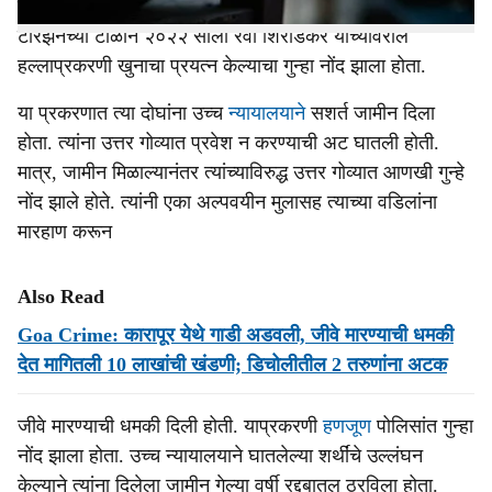
प्रयत्न, हाणामाऱ्या, खंडणी वसुली असे अनेक गुन्हे नोंद आहेत.
टारझनच्या टोळीने २०२२ साली रवी शिरोडकर याच्यावरील
हल्लाप्रकरणी खुनाचा प्रयत्न केल्याचा गुन्हा नोंद झाला होता.
या प्रकरणात त्या दोघांना उच्च
न्यायालयाने
सशर्त जामीन दिला
होता. त्यांना उत्तर गोव्यात प्रवेश न करण्याची अट घातली होती.
मात्र, जामीन मिळाल्यानंतर त्यांच्याविरुद्ध उत्तर गोव्यात आणखी गुन्हे
नोंद झाले होते. त्यांनी एका अल्पवयीन मुलासह त्याच्या वडिलांना
मारहाण करून
Also Read
Goa Crime: कारापूर येथे गाडी अडवली, जीवे मारण्याची धमकी
देत मागितली 10 लाखांची खंडणी; डिचोलीतील 2 तरुणांना अटक
जीवे मारण्याची धमकी दिली होती. याप्रकरणी
हणजूण
पोलिसांत गुन्हा
नोंद झाला होता. उच्च न्यायालयाने घातलेल्या शर्थींचे उल्लंघन
केल्याने त्यांना दिलेला जामीन गेल्या वर्षी रद्दबातल ठरविला होता.