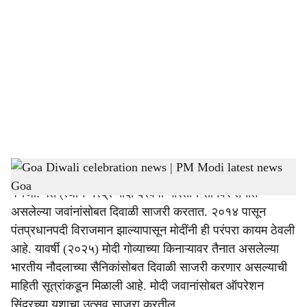
o
c
i
a
l
s
PM Modi Diwali celebration Goa
-
Dainik Gomantak
h
पणजी: पंतप्रधान नरेंद्र मोदी दरवर्षी भारतीय सीमेवर तैनात
a
असलेल्या जवांनांसोबत दिवाळी साजरी करतात. २०१४ पासून
r
पंतप्रधानपदी विराजमान झाल्यापासून मोदींनी ही परंपरा कायम ठेवली
आहे. यावर्षी (२०२५) मोदी गोव्याच्या किनाऱ्यावर तैनात असलेल्या
e
भारतीय नौदलाच्या सैनिकांसोबत दिवाळी साजरी करणार असल्याची
माहिती सूत्रांकडून मिळाली आहे. मोदी जवानांसोबत ऑपरेशन
सिंदूरच्या यशाचा उत्सव साजरा करतील.