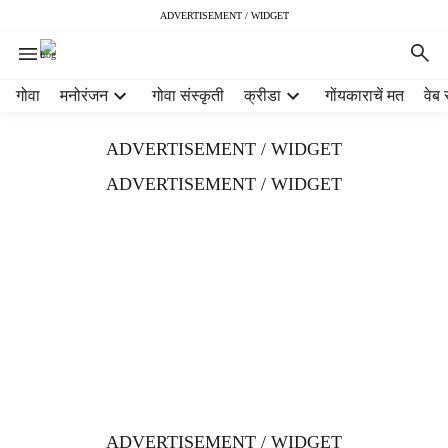
ADVERTISEMENT / WIDGET
H
गोवा
मनोरंजन
गोवा संस्कृती
क्रीडा
गोंयकाराचें मत
वेब 
e
a
ADVERTISEMENT / WIDGET
d
e
ADVERTISEMENT / WIDGET
r
m
e
n
u
i
t
e
m
s
ADVERTISEMENT / WIDGET