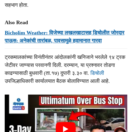
सहभाग होता.
Also Read
Bicholim Weather: विजेच्या लखलखाटासह डिचोलीत जोरदार
पाऊस; अनेकांची तारांबळ, पावसामुळे हवामानात गारवा
ट्रकमालकांच्या विनंतीनंतर आंदोलकांनी खनिजाने भरलेले ९४ ट्रक
जेटीवर जाण्यास परवानगी दिली. दरम्यान, या प्रश्नावर तोडगा
काढण्यासाठी बुधवारी (ता.१७) दुपारी ३.३० वा.
डिचोली
उपजिल्हाधिकारी कार्यालयात बैठक बोलाविण्यात आली आहे.