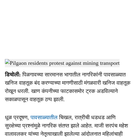
c
i
a
l
s
Pilgaon residents protest against mining transport
-
Dainik Gomantak
h
डिचोली:
पिळगावच्या सारमानस भागातील नागरिकांनी पावसाळ्यात
a
खनिज वाहतूक बंद करण्याच्या मागणीसाठी मंगळवारी खनिज वाहतूक
r
रोखून धरली. खाण कंपनीच्या फाटकासमोर ट्रक अडविल्याने
सकाळपासून वाहतूक ठप्प झाली.
e
धूळ प्रदूषण,
पावसाळ्यातील
चिखल, रात्रीची धडधड आणि
सुरक्षेच्या प्रश्नांमुळे नागरिक संतप्त झाले आहेत. माजी सरपंच महेश
वालावलकर यांच्या नेतृत्वाखाली झालेल्या आंदोलनात महिलांचाही