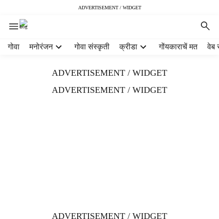
ADVERTISEMENT / WIDGET
H
गोवा
मनोरंजन
गोवा संस्कृती
क्रीडा
गोंयकाराचें मत
वेब 
e
a
ADVERTISEMENT / WIDGET
d
e
ADVERTISEMENT / WIDGET
r
m
e
n
u
i
t
e
m
s
ADVERTISEMENT / WIDGET