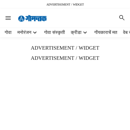
ADVERTISEMENT / WIDGET
H
गोवा
मनोरंजन
गोवा संस्कृती
क्रीडा
गोंयकाराचें मत
वेब 
e
a
ADVERTISEMENT / WIDGET
d
e
ADVERTISEMENT / WIDGET
r
m
e
n
u
i
t
e
m
s