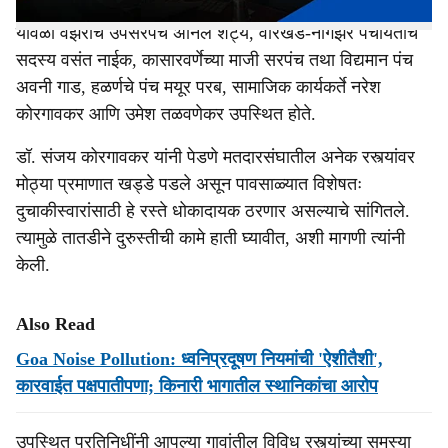
यावेळी वझरीचे उपसरपंच अनिल शेट्ये, वारखंड-नागझर पंचायतीचे
सदस्य वसंत नाईक, कासारवर्णेच्या माजी सरपंच तथा विद्यमान पंच
अवनी गाड, हळर्णचे पंच मयूर परब, सामाजिक कार्यकर्ते नरेश
कोरगावकर आणि उमेश तळवणेकर उपस्थित होते.
डॉ. संजय कोरगावकर यांनी पेडणे मतदारसंघातील अनेक रस्त्यांवर
मोठ्या प्रमाणात खड्डे पडले असून पावसाळ्यात विशेषतः
दुचाकीस्वारांसाठी हे रस्ते धोकादायक ठरणार असल्याचे सांगितले.
त्यामुळे तातडीने दुरुस्तीची कामे हाती घ्यावीत, अशी मागणी त्यांनी
केली.
Also Read
Goa Noise Pollution: ध्वनिप्रदूषण नियमांची 'ऐशीतैशी',
कारवाईत पक्षपातीपणा; किनारी भागातील स्थानिकांचा आरोप
उपस्थित प्रतिनिधींनी आपल्या गावांतील विविध रस्त्यांच्या समस्या