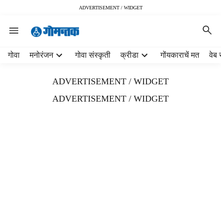
ADVERTISEMENT / WIDGET
H
गोवा
मनोरंजन
गोवा संस्कृती
क्रीडा
गोंयकाराचें मत
वेब 
e
a
ADVERTISEMENT / WIDGET
d
e
ADVERTISEMENT / WIDGET
r
m
e
n
u
i
t
e
m
s