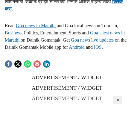
शॉपिंगसाठी 'सकाळ प्राईम डील्स'च्या भन्नाट ऑफर्स पाहण्यासाठी
क्लिक
करा
.
Read
Goa news in Marathi
and Goa local news on Tourism,
Business
, Politics, Entertainment, Sports and
Goa latest news in
Marathi
on Dainik Gomantak. Get
Goa news live updates
on the
Dainik Gomantak Mobile app for
Android
and
IOS
.
ADVERTISEMENT / WIDGET
ADVERTISEMENT / WIDGET
ADVERTISEMENT / WIDGET
×