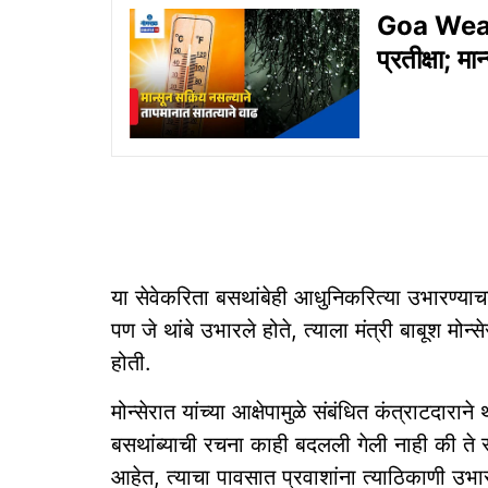
Goa Weathe
प्रतीक्षा; म
या सेवेकरिता बसथांबेही आधुनिकरित्या उभारण्याचा
पण जे थांबे उभारले होते, त्याला मंत्री बाबूश मोन्स
होती.
मोन्सेरात यांच्या आक्षेपामुळे संबंधित कंत्राटदारा
बसथांब्याची रचना काही बदलली गेली नाही की ते स्म
आहेत, त्याचा पावसात प्रवाशांना त्याठिकाणी उभ