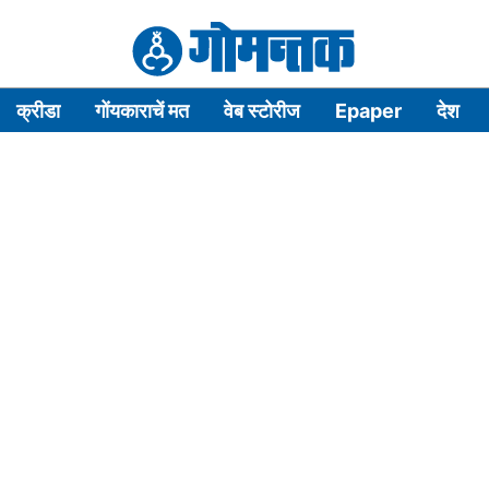
क्रीडा
गोंयकाराचें मत
वेब स्टोरीज
Epaper
देश