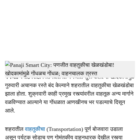
c
i
a
l
s
Smart City Panaji Work
-
Dainik Gomantak
h
पणजी:
स्मार्ट सिटी मिशनअंतर्गत पणजीत सुरू केलेल्या खोदकामामुळे
a
गुरुवारी अचानक रस्ते बंद केल्याने शहरातील वाहतुकीचा खेळखंडोबा
r
झाला होता. शुक्रवारी काही प्रमुख रस्त्यांवरील वाहतूक अन्य मार्गाने
वळविण्यात आल्याने या गोंधळात आणखीनच भर पडल्याचे दिसून
e
आले.
शहरातील
वाहतुकीचा
(Transportation) पूर्ण बोजवारा उडाला
असून पर्यटक सोडाच पण गोमंतकीय वाहनधारक देखील रस्त्या