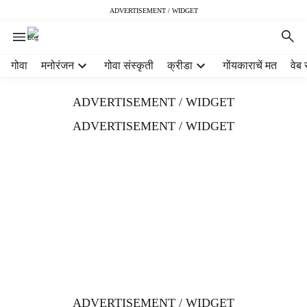
ADVERTISEMENT / WIDGET
H
गोवा
मनोरंजन
गोवा संस्कृती
क्रीडा
गोंयकाराचें मत
वेब 
e
a
ADVERTISEMENT / WIDGET
d
e
ADVERTISEMENT / WIDGET
r
m
e
n
u
i
t
e
m
s
ADVERTISEMENT / WIDGET