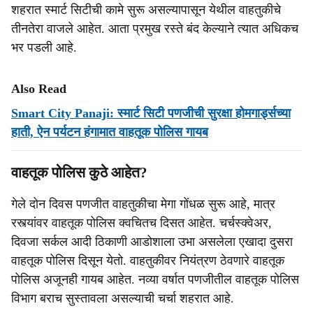
शहरात स्मार्ट सिटीची कामे सुरू असल्यापासून येथील वाहतुकीचे
तीनतेरा वाजले आहेत. आता प्रमुख रस्ते बंद केल्याने त्यात अधिकच
भर पडली आहे.
Also Read
Smart City Panaji: स्मार्ट सिटी पणजीची सुरक्षा होमगार्ड्सच्या
हाती, ऐन पर्यटन हंगामात वाहतूक पोलिस गायब
वाहतूक पोलिस कुठे आहेत?
गेले दोन दिवस पणजीत वाहतुकीचा मेगा गोंधळ सुरू आहे, मात्र
रस्त्यांवर वाहतूक पोलिस क्वचितच दिसत आहेत. चर्चस्क्वेअर,
दिवजा सर्कल आदी ठिकाणी आडोशाला उभा असलेला एखादा दुसरा
वाहतूक पोलिस दिसून येतो. वाहतुकीवर नियंत्रण ठेवणारे वाहतूक
पोलिस अजूनही गायब आहेत. नव्या वर्षात पणजीतील वाहतूक पोलिस
विभाग बराच सुस्तावला असल्याची चर्चा शहरात आहे.