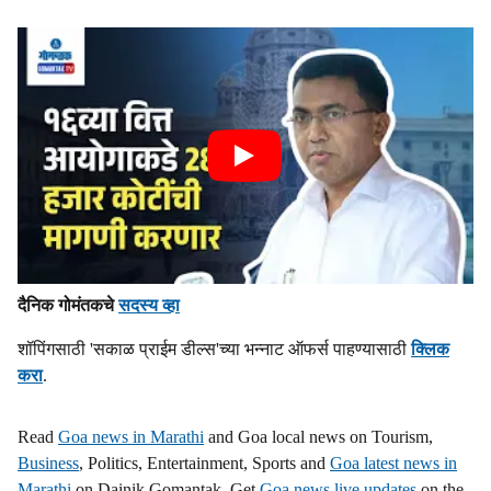
दैनिक गोमंतकचे
सदस्य व्हा
शॉपिंगसाठी 'सकाळ प्राईम डील्स'च्या भन्नाट ऑफर्स पाहण्यासाठी
क्लिक
करा
.
Read
Goa news in Marathi
and Goa local news on Tourism,
Business
, Politics, Entertainment, Sports and
Goa latest news in
Marathi
on Dainik Gomantak. Get
Goa news live updates
on the