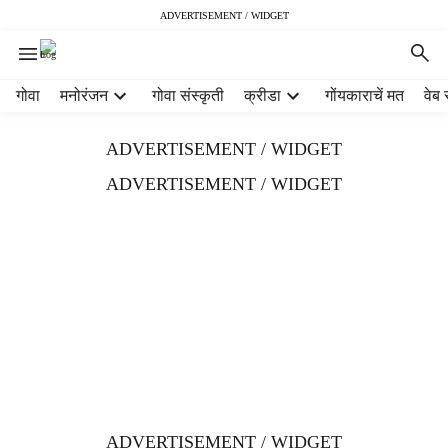
ADVERTISEMENT / WIDGET
H
गोवा
मनोरंजन
गोवा संस्कृती
क्रीडा
गोंयकाराचें मत
वेब 
e
a
ADVERTISEMENT / WIDGET
d
e
ADVERTISEMENT / WIDGET
r
m
e
n
u
i
t
e
m
s
ADVERTISEMENT / WIDGET