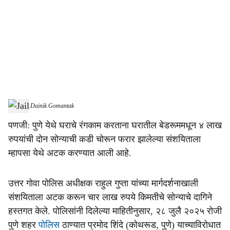
c
i
a
l
s
Arrest
-
Dainik Gomantak
h
पणजी: पुणे येथे घराचे रंगकाम करताना घरातील बेडरूममधून ४ लाख
a
रुपयांची दोन सोन्याची कडी चोरून फरार झालेल्या संशयिताला
r
म्हापसा येथे अटक करण्यात आली आहे.
e
उत्तर गोवा पोलिस अधीक्षक राहुल गुप्ता यांच्या मार्गदर्शनाखाली
संशयिताला अटक करून चार लाख रुपये किमतीचे सोन्याचे दागिने
हस्तगत केले. पोलिसांनी दिलेल्या माहितीनुसार, २८ जुलै २०२५ रोजी
पुणे शहर
पोलिस
ठाण्यात प्रमोद शिंदे (कोथरूड, पुणे) याच्याविरोधात