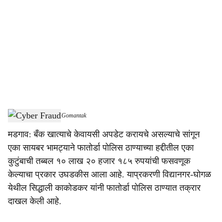
o
c
i
a
l
s
Cyber Fraud
-
Dainik Gomantak
h
मडगाव: बँक खात्याचे केवायसी अपडेट करायचे असल्याचे सांगून
a
एका सायबर भामट्याने फातोर्डा पोलिस ठाण्याच्या हद्दीतील एका
r
कुटुंबाची तब्बल १० लाख २० हजार १८५ रुपयांची फसवणूक
केल्याचा प्रकार उघडकीस आला आहे. याप्रकरणी विद्यानगर-घोगळ
e
येथील सिद्धाली काकोडकर यांनी फातोर्डा पोलिस ठाण्यात तक्रार
दाखल केली आहे.