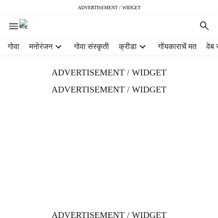
ADVERTISEMENT / WIDGET
H
गोवा
मनोरंजन
गोवा संस्कृती
क्रीडा
गोंयकाराचें मत
वेब 
e
a
ADVERTISEMENT / WIDGET
d
e
ADVERTISEMENT / WIDGET
r
m
e
n
u
i
t
e
m
s
ADVERTISEMENT / WIDGET