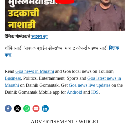
दैनिक गोमंतकचे
सदस्य व्हा
शॉपिंगसाठी 'सकाळ प्राईम डील्स'च्या भन्नाट ऑफर्स पाहण्यासाठी
क्लिक
करा
.
Read
Goa news in Marathi
and Goa local news on Tourism,
Business
, Politics, Entertainment, Sports and
Goa latest news in
Marathi
on Dainik Gomantak. Get
Goa news live updates
on the
Dainik Gomantak Mobile app for
Android
and
IOS
.
ADVERTISEMENT / WIDGET