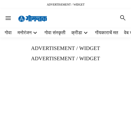
ADVERTISEMENT / WIDGET
H
गोवा
मनोरंजन
गोवा संस्कृती
क्रीडा
गोंयकाराचें मत
वेब 
e
a
ADVERTISEMENT / WIDGET
d
e
ADVERTISEMENT / WIDGET
r
m
e
n
u
i
t
e
m
s