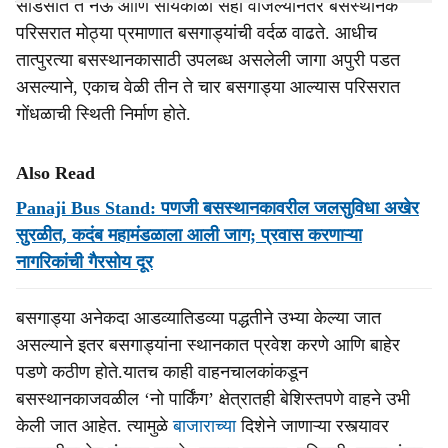
साडेसात ते नऊ आणि सायंकाळी सहा वाजल्यानंतर बसस्थानक
परिसरात मोठ्या प्रमाणात बसगाड्यांची वर्दळ वाढते. आधीच
तात्पुरत्या बसस्थानकासाठी उपलब्ध असलेली जागा अपुरी पडत
असल्याने, एकाच वेळी तीन ते चार बसगाड्या आल्यास परिसरात
गोंधळाची स्थिती निर्माण होते.
Also Read
Panaji Bus Stand: पणजी बसस्थानकावरील जलसुविधा अखेर
सुरळीत, कदंब महामंडळाला आली जाग; प्रवास करणाऱ्या
नागरिकांची गैरसोय दूर
बसगाड्या अनेकदा आडव्यातिडव्या पद्धतीने उभ्या केल्या जात
असल्याने इतर बसगाड्यांना स्थानकात प्रवेश करणे आणि बाहेर
पडणे कठीण होते.यातच काही वाहनचालकांकडून
बसस्थानकाजवळील ‘नो पार्किंग’ क्षेत्रातही बेशिस्तपणे वाहने उभी
केली जात आहेत. त्यामुळे
बाजाराच्या
दिशेने जाणाऱ्या रस्त्यावर