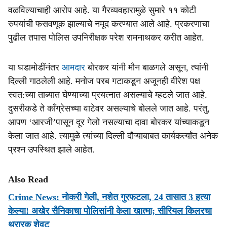
वळविल्याचाही आरोप आहे. या गैरव्यवहारामुळे सुमारे ११ कोटी
रुपयांची फसवणूक झाल्याचे नमूद करण्यात आले आहे. प्रकरणाचा
पुढील तपास पोलिस उपनिरीक्षक परेश रामनाथकर करीत आहेत.
या घडामोडींनंतर
आमदार
बोरकर यांनी मौन बाळगले असून, त्‍यांनी
दिल्ली गाठलेली आहे. मनोज परब गटाकडून अजूनही वीरेश पक्ष
स्‍वत:च्‍या ताब्‍यात घेण्‍याच्‍या प्रयत्‍नात असल्‍याचे म्‍हटले जात आहे.
दुसरीकडे ते काँग्रेसच्‍या वाटेवर असल्‍याचे बोलले जात आहे. परंतु,
आपण ‘आरजी’पासून दूर गेलो नसल्‍याचा दावा बोरकर यांच्‍याकडून
केला जात आहे. त्‍यामुळे त्‍यांच्‍या दिल्ली दौऱ्याबाबत कार्यकर्त्यांत अनेक
प्रश्‍‍न उपस्‍थित झाले आहेत.
Also Read
Crime News: नोकरी गेली, नशेत गुरफटला, 24 तासात 3 हत्या
केल्या! अखेर सैनिकाचा पोलिसांनी केला खात्मा; सीरियल किलरचा
थरारक शेवट