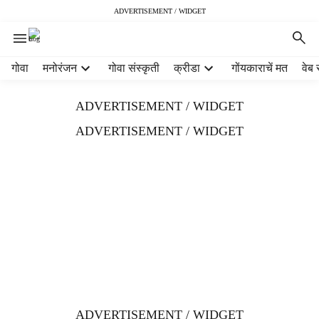
ADVERTISEMENT / WIDGET
H
गोवा
मनोरंजन
गोवा संस्कृती
क्रीडा
गोंयकाराचें मत
वेब 
e
a
ADVERTISEMENT / WIDGET
d
e
ADVERTISEMENT / WIDGET
r
m
e
n
u
i
t
e
m
s
ADVERTISEMENT / WIDGET