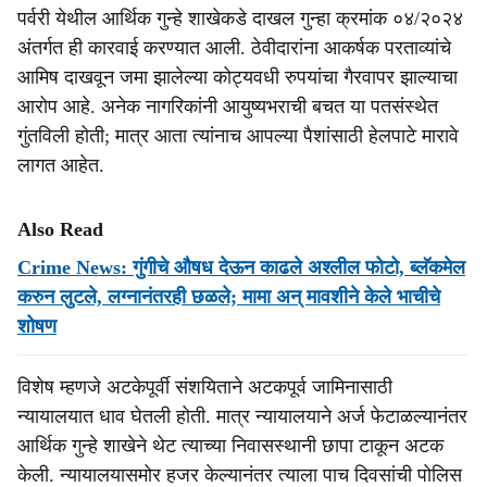
पर्वरी येथील आर्थिक गुन्हे शाखेकडे दाखल गुन्हा क्रमांक ०४/२०२४
अंतर्गत ही कारवाई करण्यात आली. ठेवीदारांना आकर्षक परताव्यांचे
आमिष दाखवून जमा झालेल्या कोट्यवधी रुपयांचा गैरवापर झाल्याचा
आरोप आहे. अनेक नागरिकांनी आयुष्यभराची बचत या पतसंस्थेत
गुंतविली होती; मात्र आता त्यांनाच आपल्या पैशांसाठी हेलपाटे मारावे
लागत आहेत.
Also Read
Crime News: गुंगीचे औषध देऊन काढले अश्लील फोटो, ब्लॅकमेल
करुन लुटले, लग्नानंतरही छळले; मामा अन् मावशीने केले भाचीचे
शोषण
विशेष म्हणजे अटकेपूर्वी संशयिताने अटकपूर्व जामिनासाठी
न्यायालयात धाव घेतली होती. मात्र न्यायालयाने अर्ज फेटाळल्यानंतर
आर्थिक गुन्हे शाखेने थेट त्याच्या निवासस्थानी छापा टाकून अटक
केली. न्यायालयासमोर हजर केल्यानंतर त्याला पाच दिवसांची पोलिस