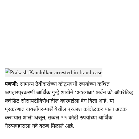
o
c
i
a
l
s
Prakash Kandolkar arrested in fraud case
-
Dainik Gomantak
h
पणजी:
सामान्य ठेवीदारांच्या कोट्यवधी रुपयांच्या कथित
a
अपहारप्रकरणी आर्थिक गुन्हे शाखेने ‘अष्टगंधा’ अर्बन को-ऑपरेटिव्ह
r
क्रेडिट सोसायटीविरोधातील कारवाईला वेग दिला आहे. या
प्रकरणात वायडोंगर-पार्से येथील प्रकाश कांदोळकर याला अटक
e
करण्यात आली असून, तब्बल ११ कोटी रुपयांच्या आर्थिक
गैरव्यवहाराला नवे वळण मिळाले आहे.