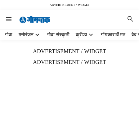
ADVERTISEMENT / WIDGET
H
गोवा
मनोरंजन
गोवा संस्कृती
क्रीडा
गोंयकाराचें मत
वेब 
e
a
ADVERTISEMENT / WIDGET
d
e
ADVERTISEMENT / WIDGET
r
m
e
n
u
i
t
e
m
s