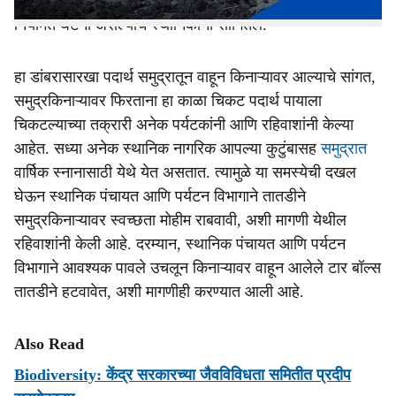
आहे. दरवर्षी साधारणपणे मे महिन्यात ‘टार बॉल्स’ किनाऱ्यावर येणे ही
नियमित घटना असल्याचे स्थानिकांनी सांगितले.
हा डांबरासारखा पदार्थ समुद्रातून वाहून किनाऱ्यावर आल्याचे सांगत,
समुद्रकिनाऱ्यावर फिरताना हा काळा चिकट पदार्थ पायाला
चिकटल्याच्या तक्रारी अनेक पर्यटकांनी आणि रहिवाशांनी केल्या
आहेत. सध्या अनेक स्थानिक नागरिक आपल्या कुटुंबासह
समुद्रात
वार्षिक स्नानासाठी येथे येत असतात. त्यामुळे या समस्येची दखल
घेऊन स्थानिक पंचायत आणि पर्यटन विभागाने तातडीने
समुद्रकिनाऱ्यावर स्वच्छता मोहीम राबवावी, अशी मागणी येथील
रहिवाशांनी केली आहे. दरम्यान, स्थानिक पंचायत आणि पर्यटन
विभागाने आवश्यक पावले उचलून किनाऱ्यावर वाहून आलेले टार बॉल्स
तातडीने हटवावेत, अशी मागणीही करण्यात आली आहे.
Also Read
Biodiversity: केंद्र सरकारच्या जैवविविधता समितीत प्रदीप