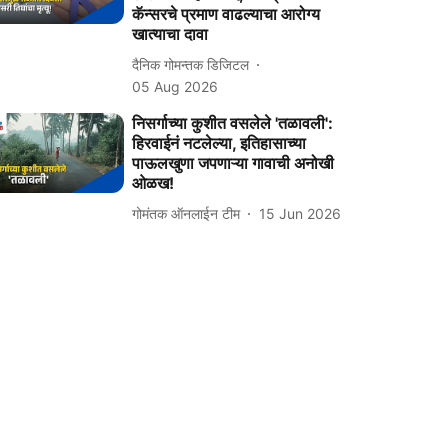
कॅन्‍सरचे प्रमाण वाढल्‍याचा आरोग्‍य
खात्‍याचा दावा
दैनिक गोमन्तक डिजिटल
05 Aug 2026
निसर्गाच्या कुशीत वसलेले 'तळावली':
हिरवाईनं नटलेल्या, इतिहासाच्या
पाऊलखुणा जपणाऱ्या गावाची अनोखी
ओळख!
गोमंतक ऑनलाईन टीम
15 Jun 2026