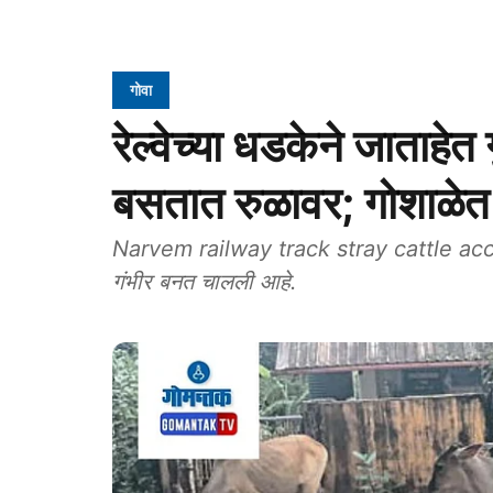
गोवा
रेल्वेच्या धडकेने जाताहेत ग
बसतात रुळावर; गोशाळेत
Narvem railway track stray cattle accident
गंभीर बनत चालली आहे.