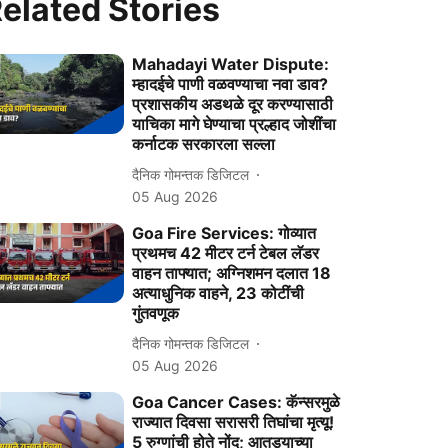
elated Stories
Mahadayi Water Dispute:
म्हादईचे पाणी वळवण्याचा नवा डाव?
प्रशासकीय अडथळे दूर करण्यासाठी
याचिका मागे घेण्याचा प्रल्हाद जोशींचा
कर्नाटक सरकारला सल्ला
दैनिक गोमन्तक डिजिटल
05 Aug 2026
Goa Fire Services: गोव्यात
प्रथमच 42 मीटर टर्न टेबल लॅडर
वाहन ताफ्यात; अग्निशमन दलात 18
अत्याधुनिक वाहने, 23 कोटींची
गुंतवणूक
दैनिक गोमन्तक डिजिटल
05 Aug 2026
Goa Cancer Cases: कॅन्‍सरमुळे
राज्‍यात दिवसा सरासरी तिघांचा मृत्‍यू!
5 रुग्‍णांची होते नोंद; आतड्याच्या