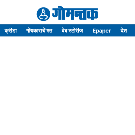
क्रीडा
गोंयकाराचें मत
वेब स्टोरीज
Epaper
देश