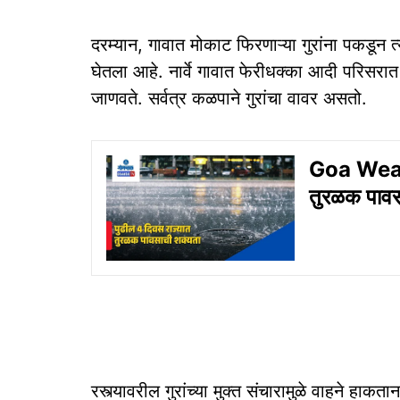
दरम्यान, गावात मोकाट फिरणाऱ्या गुरांना पकडून त्य
घेतला आहे. नार्वे गावात फेरीधक्का आदी परिसर
जाणवते. सर्वत्र कळपाने गुरांचा वावर असतो.
Goa Weath
तुरळक पावस
रस्त्यावरील गुरांच्या मुक्त संचारामुळे वाहने हा