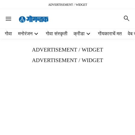
ADVERTISEMENT / WIDGET
H
गोवा
मनोरंजन
गोवा संस्कृती
क्रीडा
गोंयकाराचें मत
वेब 
e
a
ADVERTISEMENT / WIDGET
d
e
ADVERTISEMENT / WIDGET
r
m
e
n
u
i
t
e
m
s