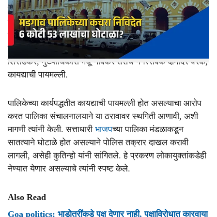
दाखल केली आहे. या प्रकरणाची सखोल चौकशी करून जबाबदार
e
सर्वांवर गुन्हा नोंद करावा, अशी मागणी त्यांनी केली आहे.पालिकेकडून
सार्वजनिक निधीतील सुमारे ६ कोटी ५३ लाख रुपयांचा गैरव्यवहार
करण्याचा प्रयत्न होत असल्याचा आरोप करत नगराध्यक्ष दामोदर
शिरोडकर, मुख्याधिकारी मधू नार्वेकर तसेच नगरसेवक दामोदर वरक,
कायद्याची पायमल्ली.
पालिकेच्या कार्यपद्धतीत कायद्याची पायमल्ली होत असल्याचा आरोप
करत पालिका संचालनालयाने या ठरावावर स्थगिती आणावी, अशी
मागणी त्यांनी केली. सत्ताधारी
भाजप
च्या पालिका मंडळाकडून
सातत्याने घोटाळे होत असल्याने पोलिस तक्रार दाखल करावी
लागली, असेही कुतिन्हो यांनी सांगितले. हे प्रकरण लोकायुक्तांकडेही
नेण्यात येणार असल्याचे त्यांनी स्पष्ट केले.
Also Read
Goa politics: भाडोत्रींकडे पक्ष देणार नाही, पक्षाविरोधात कारवाया