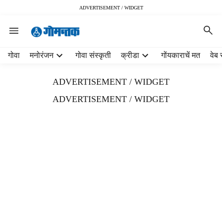
ADVERTISEMENT / WIDGET
H
गोवा
मनोरंजन
गोवा संस्कृती
क्रीडा
गोंयकाराचें मत
वेब 
e
a
ADVERTISEMENT / WIDGET
d
e
ADVERTISEMENT / WIDGET
r
m
e
n
u
i
t
e
m
s