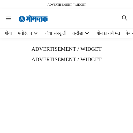
ADVERTISEMENT / WIDGET
H
गोवा
मनोरंजन
गोवा संस्कृती
क्रीडा
गोंयकाराचें मत
वेब 
e
a
ADVERTISEMENT / WIDGET
d
e
ADVERTISEMENT / WIDGET
r
m
e
n
u
i
t
e
m
s