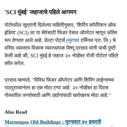
'SCI मुंबई' जहाजाचे पहिले आगमन
पोर्टमधील सूत्रांनी दिलेल्या माहितीनुसार, 'शिपिंग कॉर्पोरेशन ऑफ
इंडिया' (SCI) ला या सेवेसाठी फिडर वेसल ऑपरेटर म्हणून अंतिम
रूप देण्यात आले आहे. डेल्टा पोर्ट्स (
मुरगाव
टर्मिनल प्रा. लि.) चे
वरिष्ठ व्यवसाय विकास व्यवस्थापक विष्णू प्रसाद यांनी याची पुष्टी
केली आहे की, SCI मुंबई हे जहाज २० नोव्हेंबर रोजी पोर्टवर पहिले
कॉल करेल.
प्रसाद म्हणाले, "विविध फिडर ऑपरेटर आणि शिपिंग लाईन्सच्या
पाठपुराव्यानंतर हा एक मोठा टप्पा आहे. २० नोव्हेंबर हा दिवस
गोव्यातील जनतेसाठी आणि उद्योगांसाठी खरोखरच मोठा आहे."
Also Read
Mormugao Old Buildings : मुरगावात ४० इमारती