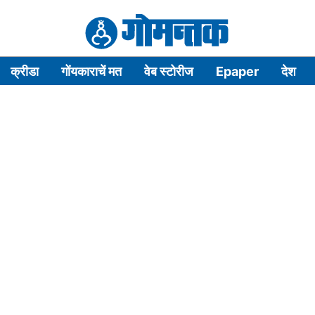
क्रीडा
गोंयकाराचें मत
वेब स्टोरीज
Epaper
देश