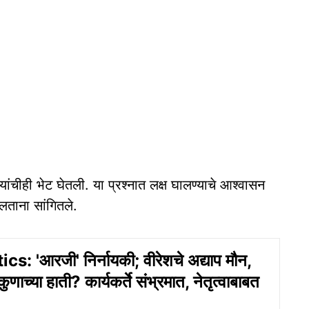
यांचीही भेट घेतली. या प्रश्नात लक्ष घालण्याचे आश्वासन
बोलताना सांगितले.
s: 'आरजी' निर्नायकी; वीरेशचे अद्याप मौन,
कुणाच्‍या हाती? कार्यकर्ते संभ्रमात, नेतृत्वाबाबत