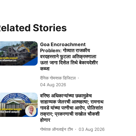
elated Stories
Goa Encroachment
Problem: गोव्यात राजकीय
वरदहस्ताने फुटला अतिक्रमणाला
ऊत! जागा दिसेल तिथे बेकायदेशीर
कब्जा
दैनिक गोमन्तक डिजिटल
04 Aug 2026
वरिष्‍ठ अधिकाऱ्यांच्या छळामुळेच
साहाय्यक जेलरची आत्महत्या; रामनाथ
गावडे यांच्‍या पत्नीचा आरोप, पोलिसांत
तक्रार; प्रकरणाची सखोल चौकशी
होणार
गोमंतक ऑनलाईन टीम
03 Aug 2026