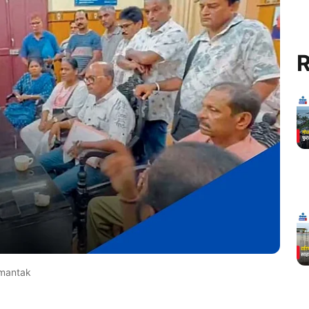
R
omantak